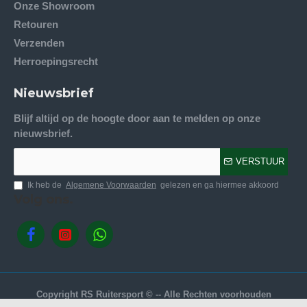
Onze Showroom
Retouren
Verzenden
Herroepingsrecht
Nieuwsbrief
Blijf altijd op de hoogte door aan te melden op onze
nieuwsbrief.
VERSTUUR
Ik heb de
Algemene Voorwaarden
gelezen en ga hiermee akkoord
Volg ons.
Copyright RS Ruitersport © -- Alle Rechten voorhouden