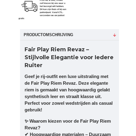
POSTNL & DHL, u kunt
zelf kiezen bij ons waar u
het bezorgd wilt hebben.
Dit kan zijn thuis of bij een
pakketpunt. Vanaf €75,-
verzenden we uw pakket
gratis
PRODUCTOMSCHRIJVING
Fair Play Riem Revaz –
Stijlvolle Elegantie voor Iedere
Ruiter
Geef je rij-outfit een luxe uitstraling met
de Fair Play Riem Revaz. Deze elegante
riem is gemaakt van hoogwaardig gelakt
synthetisch leer en straalt klasse uit.
Perfect voor zowel wedstrijden als casual
gebruik!
✨ Waarom kiezen voor de Fair Play Riem
Revaz?
✔ Hoogwaardige materialen – Duurzaam