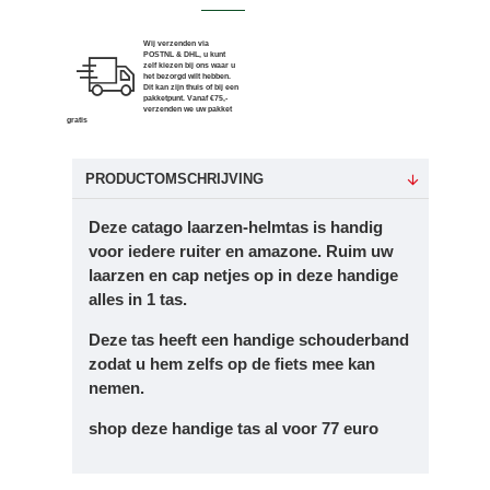
Wij verzenden via
POSTNL & DHL, u kunt
zelf kiezen bij ons waar u
het bezorgd wilt hebben.
Dit kan zijn thuis of bij een
pakketpunt. Vanaf €75,-
verzenden we uw pakket
gratis
PRODUCTOMSCHRIJVING
Deze catago laarzen-helmtas is handig
voor iedere ruiter en amazone. Ruim uw
laarzen en cap netjes op in deze handige
alles in 1 tas.
Deze tas heeft een handige schouderband
zodat u hem zelfs op de fiets mee kan
nemen.
shop deze handige tas al voor 77 euro