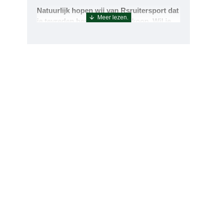
Natuurlijk hopen wij van Rsruitersport dat
je tevreden bent met uw aankoop. Wil je
echter toch iets retourneren of ruilen dan
kan dat uiteraard!Retourneren kan tot 14
dagen na aflevering.De artikelen kunt u
terug sturen naar : Rsruitersport
Terbregseweg 89 3056JV RotterdamWilt u
een artikel ruilen dan zorgen wij dat dit zo
snel mogelijk geregeld is.Wenst u uw geld
terug dan zorgen wij voor een
retourbetaling binnen 5 werkdagen.