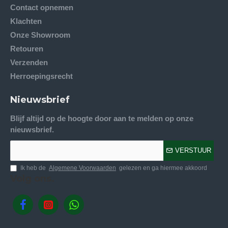
Contact opnemen
Klachten
Onze Showroom
Retouren
Verzenden
Herroepingsrecht
Nieuwsbrief
Blijf altijd op de hoogte door aan te melden op onze
nieuwsbrief.
VERSTUUR
Ik heb de
Algemene Voorwaarden
gelezen en ga hiermee akkoord
Volg ons.