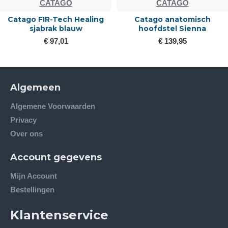
CATAGO
CATAGO
Catago FIR-Tech Healing
Catago anatomisch
sjabrak blauw
hoofdstel Sienna
€ 97,01
€ 139,95
Algemeen
Algemene Voorwaarden
Privacy
Over ons
Account gegevens
Mijn Account
Bestellingen
Klantenservice