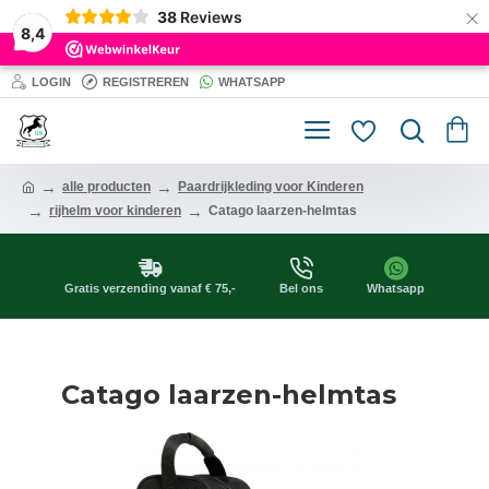
×
38
Reviews
8,4
LOGIN
REGISTREREN
WHATSAPP
alle producten
Paardrijkleding voor Kinderen
rijhelm voor kinderen
Catago laarzen-helmtas
Gratis verzending vanaf € 75,-
Bel ons
Whatsapp
Catago laarzen-helmtas