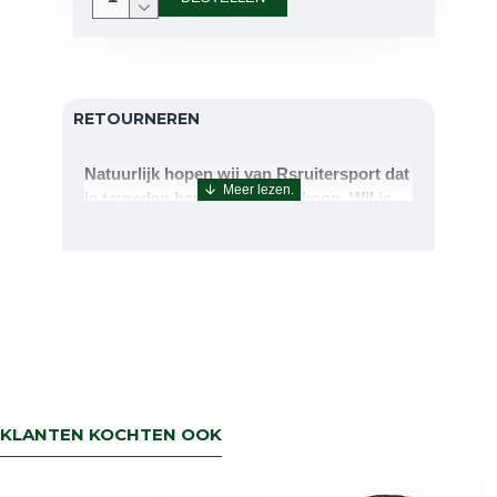
RETOURNEREN
Natuurlijk hopen wij van Rsruitersport dat
je tevreden bent met uw aankoop. Wil je
echter toch iets retourneren of ruilen dan
kan dat uiteraard!Retourneren kan tot 14
dagen na aflevering.De artikelen kunt u
terug sturen naar : Rsruitersport
Terbregseweg 89 3056JV RotterdamWilt u
een artikel ruilen dan zorgen wij dat dit zo
snel mogelijk geregeld is.Wenst u uw geld
terug dan zorgen wij voor een
retourbetaling binnen 5 werkdagen.
KLANTEN KOCHTEN OOK