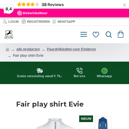
×
38
Reviews
8,4
LOGIN
REGISTREREN
WHATSAPP
alle producten
Paardrijkleding voor Kinderen
Fair play shirt Evie
Gratis verzending vanaf € 75,-
Bel ons
Whatsapp
Fair play shirt Evie
NIEUW