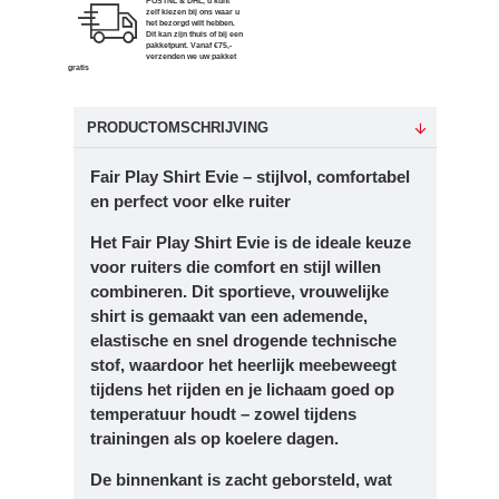
POSTNL & DHL, u kunt
zelf kiezen bij ons waar u
het bezorgd wilt hebben.
Dit kan zijn thuis of bij een
pakketpunt. Vanaf €75,-
verzenden we uw pakket
gratis
PRODUCTOMSCHRIJVING
Fair Play Shirt Evie – stijlvol, comfortabel
en perfect voor elke ruiter
Het
Fair Play Shirt Evie
is de ideale keuze
voor ruiters die comfort en stijl willen
combineren. Dit sportieve, vrouwelijke
shirt is gemaakt van een
ademende,
elastische en snel drogende technische
stof
, waardoor het heerlijk meebeweegt
tijdens het rijden en je lichaam goed op
temperatuur houdt – zowel tijdens
trainingen als op koelere dagen.
De binnenkant is
zacht geborsteld
, wat