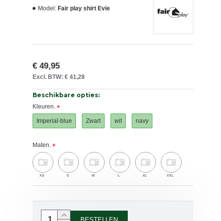
Model:
Fair play shirt Evie
€ 49,95
Excl. BTW: € 41,28
Beschikbare opties:
Kleuren.
Imperial-blue
Zwart
wit
navy
Maten.
XS
S
M
L
XL
XXL
BESTELLEN