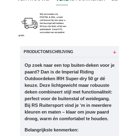
Wij verzenden via
POSTNL & DHL, u kunt
zelf kiezen bij ons waar u
het bezorgd wilt hebben.
Dit kan zijn thuis of bij een
pakketpunt. Vanaf €75,-
verzenden we uw pakket
gratis
PRODUCTOMSCHRIJVING
Op zoek naar een top buiten-deken voor je
paard? Dan is de Imperial Riding
Outdoordeken IRH Super-dry 50 gr dé
keuze. Deze lichtgewicht maar robuuste
deken combineert stijl met functionaliteit:
perfect voor de buitenstal of weidegang.
Bij RS Ruitersport vind je ‘m in meerdere
kleuren en maten – klaar om jouw paard
droog, warm én comfortabel te houden.
Belangrijkste kenmerken: