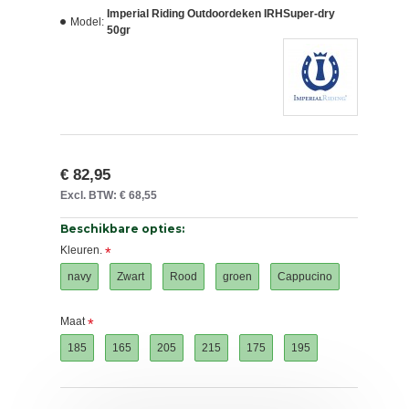
Imperial Riding Outdoordeken IRHSuper-dry
Model:
50gr
€ 82,95
Excl. BTW: € 68,55
Beschikbare opties:
Kleuren.
navy
Zwart
Rood
groen
Cappucino
Maat
185
165
205
215
175
195