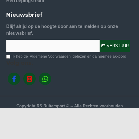
Herroepingsrecht
Nieuwsbrief
Blijf altijd op de hoogte door aan te melden op onze
nieuwsbrief.
VERSTUUR
Ik heb de
Algemene Voorwaarden
gelezen en ga hiermee akkoord
Volg ons.
Copyright RS Ruitersport © -- Alle Rechten voorhouden