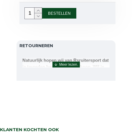
BESTELLEN
RETOURNEREN
Natuurlijk hopen wij van Rsruitersport dat
je tevreden bent met uw aankoop. Wil je
echter toch iets retourneren of ruilen dan
kan dat uiteraard!Retourneren kan tot 14
dagen na aflevering.De artikelen kunt u
terug sturen naar : Rsruitersport
Terbregseweg 89 3056JV RotterdamWilt u
een artikel ruilen dan zorgen wij dat dit zo
snel mogelijk geregeld is.Wenst u uw geld
terug dan zorgen wij voor een
retourbetaling binnen 5 werkdagen.
KLANTEN KOCHTEN OOK