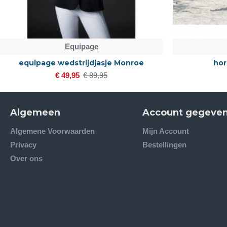
Equipage
equipage wedstrijdjasje Monroe
hor
€ 49,95
€ 89,95
Algemeen
Account gegeve
Algemene Voorwaarden
Mijn Account
Privacy
Bestellingen
Over ons