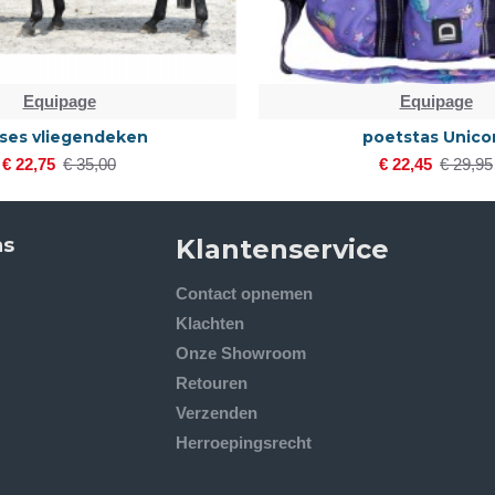
Equipage
Equipage
ses vliegendeken
poetstas Unico
€ 22,75
€ 35,00
€ 22,45
€ 29,95
ns
Klantenservice
Contact opnemen
Klachten
Onze Showroom
Retouren
Verzenden
Herroepingsrecht