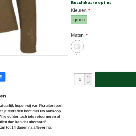
Beschikbare opties:
Kleuren.
groen
Maten.
L
ren
atuurlijk hopen wij van Rsruitersport
at je tevreden bent met uw aankoop.
il je echter toch iets retourneren of
uilen dan kan dat uiteraard!
an tot 14 dagen na aflevering.