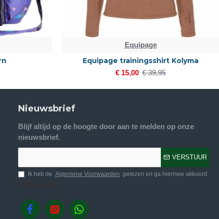
Equipage
rn
Equipage trainingsshirt Kolyma
€ 15,00
€ 39,95
Nieuwsbrief
Blijf altijd op de hoogte door aan te melden op onze
nieuwsbrief.
VERSTUUR
Ik heb de
Algemene Voorwaarden
gelezen en ga hiermee akkoord
Volg ons.