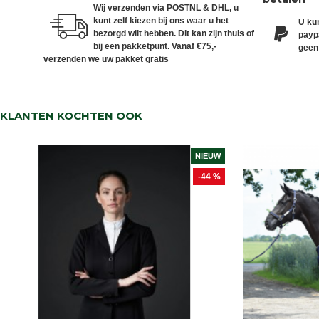
Wij verzenden via POSTNL & DHL, u
kunt zelf kiezen bij ons waar u het
U kun
bezorgd wilt hebben. Dit kan zijn thuis of
paypa
bij een pakketpunt. Vanaf €75,-
geen
verzenden we uw pakket gratis
KLANTEN KOCHTEN OOK
NIEUW
-44 %