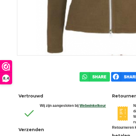
8,4
Vertrouwd
Retourne
Wij zijn aangesloten bij
Webwinkelkeur
N
d
W
r
Retourneren k
Verzenden
betalen