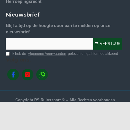
Herroepingsrecht
Nieuwsbrief
Blijf altijd op de hoogte door aan te melden op onze
nieuwsbrief.
VERSTUUR
Ik heb de
Algemene Voorwaarden
gelezen en ga hiermee akkoord
Volg ons.
Copyright RS Ruitersport © -- Alle Rechten voorhouden