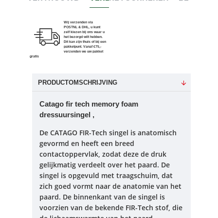
Wij verzenden via
POSTNL & DHL, u kunt
zelf kiezen bij ons waar u
het bezorgd wilt hebben.
Dit kan zijn thuis of bij een
pakketpunt. Vanaf €75,-
verzenden we uw pakket
gratis
PRODUCTOMSCHRIJVING
Catago fir tech memory foam
dressuursingel ,
De CATAGO FIR-Tech singel is anatomisch
gevormd en heeft een breed
contactoppervlak, zodat deze de druk
gelijkmatig verdeelt over het paard.
De
singel is opgevuld met traagschuim, dat
zich goed vormt naar de anatomie van het
paard.
De binnenkant van de singel is
voorzien van de bekende FIR-Tech stof, die