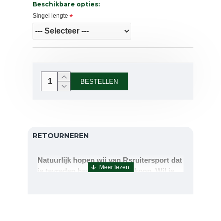
Beschikbare opties:
Singel lengte
BESTELLEN
RETOURNEREN
Natuurlijk hopen wij van Rsruitersport dat
je tevreden bent met uw aankoop. Wil je
echter toch iets retourneren of ruilen dan
kan dat uiteraard!Retourneren kan tot 14
dagen na aflevering.De artikelen kunt u
terug sturen naar : Rsruitersport