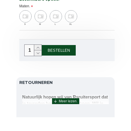
Maten.
S
M
L
XL
BESTELLEN
RETOURNEREN
Natuurlijk hopen wij van Rsruitersport dat
je tevreden bent met uw aankoop. Wil je
echter toch iets retourneren of ruilen dan
kan dat uiteraard!Retourneren kan tot 14
dagen na aflevering.De artikelen kunt u
terug sturen naar : Rsruitersport