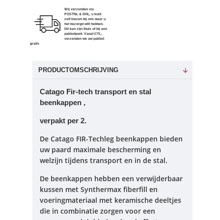
Wij verzenden via
POSTNL & DHL, u kunt
zelf kiezen bij ons waar u
het bezorgd wilt hebben.
Dit kan zijn thuis of bij een
pakketpunt. Vanaf €75,-
verzenden we uw pakket
gratis
PRODUCTOMSCHRIJVING
Catago Fir-tech transport en stal
beenkappen ,
verpakt per 2.
De Catago FIR-Techleg beenkappen bieden
uw paard maximale bescherming en
welzijn tijdens transport en in de stal.
De beenkappen hebben een verwijderbaar
kussen met Synthermax fiberfill en
voeringmateriaal met keramische deeltjes
die in combinatie zorgen voor een