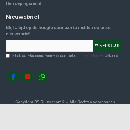
Herroepingsrecht
Nieuwsbrief
Blijf altijd op de hoogte door aan te melden op onze
nieuwsbrief.
VERSTUUR
Ik heb de
Algemene Voorwaarden
gelezen en ga hiermee akkoord
Volg ons.
Copyright RS Ruitersport © -- Alle Rechten voorhouden