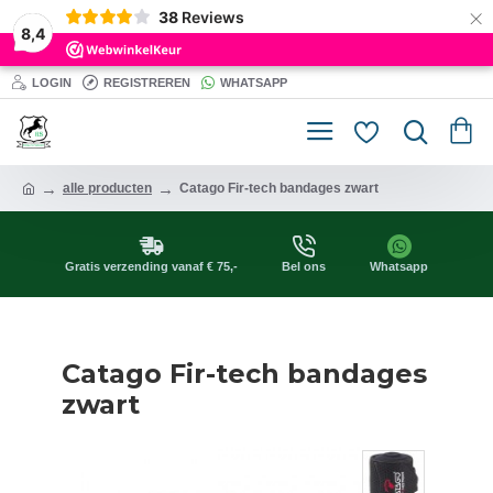
×
38
Reviews
8,4
LOGIN
REGISTREREN
WHATSAPP
alle producten
Catago Fir-tech bandages zwart
Gratis verzending vanaf € 75,-
Bel ons
Whatsapp
Catago Fir-tech bandages
zwart