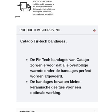
POSTNL & DHL, u kunt
zelf kiezen bij ons waar u
het bezorgd wilt hebben.
Dit kan zijn thuis of bij een
pakketpunt. Vanaf €75,-
verzenden we uw pakket
gratis
PRODUCTOMSCHRIJVING
Catago Fir-tech bandages ,
De Fir-Tech bandages van Catago
zorgen ervoor dat alle overtollige
warmte onder de bandages perfect
worden afgevoerd.
De bandages bevatten kleine
keramische deeltjes voor een
optimale werking.