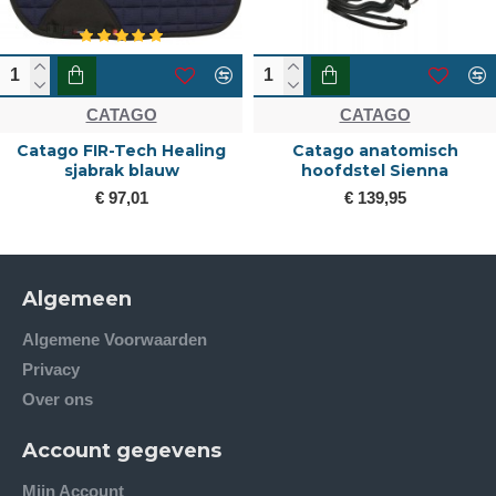
CATAGO
CATAGO
Catago FIR-Tech Healing
Catago anatomisch
sjabrak blauw
hoofdstel Sienna
€ 97,01
€ 139,95
Algemeen
Algemene Voorwaarden
Privacy
Over ons
Account gegevens
Mijn Account