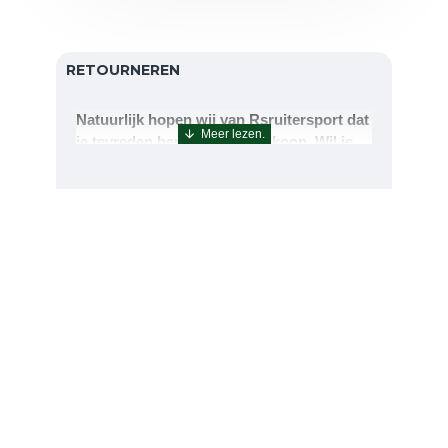
RETOURNEREN
Natuurlijk hopen wij van Rsruitersport dat
je tevreden bent met uw aankoop. Wil je
echter toch iets retourneren of ruilen dan
kan dat uiteraard!Retourneren kan tot 14
dagen na aflevering.De artikelen kunt u
terug sturen naar : Rsruitersport
Terbregseweg 89 3056JV RotterdamWilt u
een artikel ruilen dan zorgen wij dat dit zo
snel mogelijk geregeld is.Wenst u uw geld
terug dan zorgen wij voor een
retourbetaling binnen 5 werkdagen.