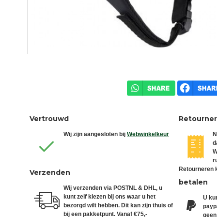
Vertrouwd
Retourne
Wij zijn aangesloten bij
Webwinkelkeur
N
d
W
r
Retourneren k
Verzenden
betalen
Wij verzenden via POSTNL & DHL, u
kunt zelf kiezen bij ons waar u het
U kun
bezorgd wilt hebben. Dit kan zijn thuis of
paypa
bij een pakketpunt. Vanaf €75,-
geen