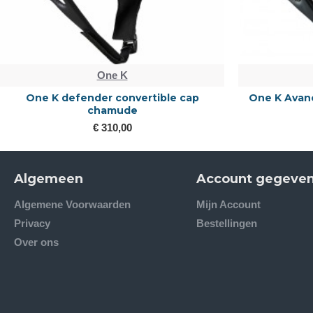
One K
One K defender convertible cap
One K Avanc
chamude
€ 310,00
Algemeen
Account gegeve
Algemene Voorwaarden
Mijn Account
Privacy
Bestellingen
Over ons