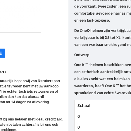
de voorkant, twee zijden, één ru
comfortabel gevoerde harnas met
en een fast-tex-gesp.
De OneK-helmen zijn verkrijgbaa
verkrijgbaar is bij XS tot XL, ku
van een wasbaar sneldrogend ma
Ontwerp
One K ™ -helmen beschikken over
ren
een esthetisch aantrekkelijk on
die alles zoekt wat een helm kan
atuurlijk hopen wij van Rsruitersport
waarderen, heeft One K ™ het b
at je tevreden bent met uw aankoop.
il je echter toch iets retourneren of
sprankelend van echte Swarovski
uilen dan kan dat uiteraard!
an tot 14 dagen na aflevering.
Schaal
0
t bij ons betalen met ideal, creditcard,
l en betalen achteraf is bij ons ook
0
 probleem.