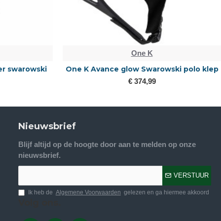
One K
er swarowski
One K Avance glow Swarowski polo klep
€ 374,99
Nieuwsbrief
Blijf altijd op de hoogte door aan te melden op onze
nieuwsbrief.
VERSTUUR
Ik heb de
Algemene Voorwaarden
gelezen en ga hiermee akkoord
Volg ons.