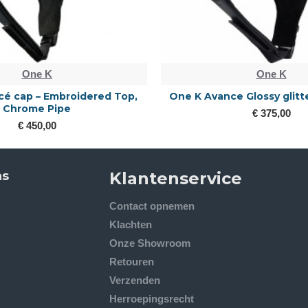
One K
One K
é cap – Embroidered Top,
One K Avance Glossy glitt
Chrome Pipe
€ 375,00
€ 450,00
ns
Klantenservice
Contact opnemen
Klachten
Onze Showroom
Retouren
Verzenden
Herroepingsrecht