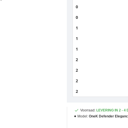
0
0
1
1
1
2
2
2
2
Voorraad:
LEVERING IN 2 - 4
Model:
OneK Defender Elegan