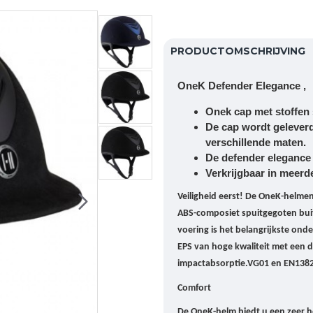
PRODUCTOMSCHRIJVING
OneK Defender Elegance ,
Onek cap met stoffen 
De cap wordt geleverd i
verschillende maten.
De defender elegance 
Verkrijgbaar in meerd
Veiligheid eerst!
De OneK-helmen 
ABS-composiet spuitgegoten buit
voering is het belangrijkste ond
EPS van hoge kwaliteit met een d
impactabsorptie.
VG01 en EN1382
Comfort
De OneK-helm biedt u een zeer h