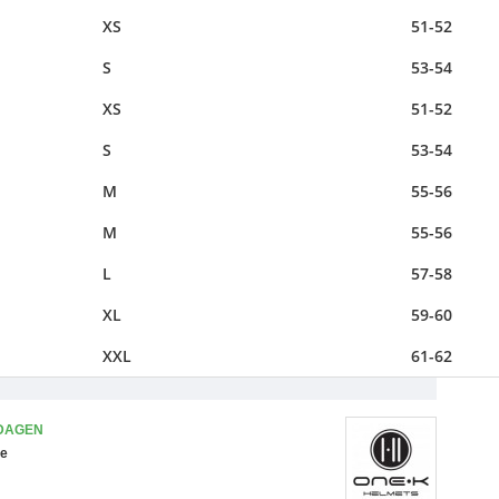
XS
51-52
S
53-54
XS
51-52
S
53-54
M
55-56
M
55-56
L
57-58
XL
59-60
XXL
61-62
 DAGEN
ce