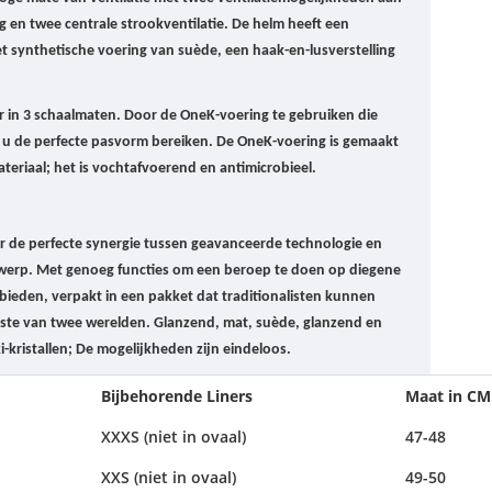
g en twee centrale strookventilatie.
De helm heeft een
 synthetische voering van suède, een haak-en-lusverstelling
r in 3 schaalmaten.
Door de OneK-voering te gebruiken die
nt u de perfecte pasvorm bereiken.
De OneK-voering is gemaakt
teriaal;
het is vochtafvoerend en antimicrobieel.
 de perfecte synergie tussen geavanceerde technologie en
twerp.
Met genoeg functies om een ​​beroep te doen op diegene
 bieden, verpakt in een pakket dat traditionalisten kunnen
este van twee werelden.
Glanzend, mat, suède, glanzend en
-kristallen;
De mogelijkheden zijn eindeloos.
Bijbehorende Liners
Maat in CM
XXXS (niet in ovaal)
47-48
XXS (niet in ovaal)
49-50