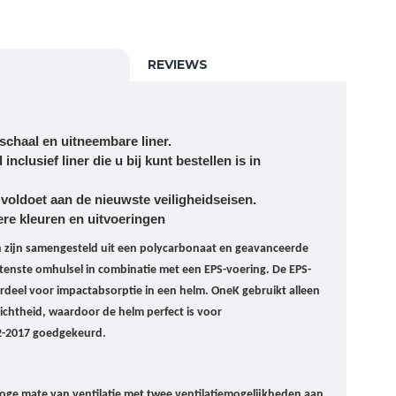
REVIEWS
schaal en uitneembare liner.
nclusief liner die u bij kunt bestellen is in
voldoet aan de nieuwste veiligheidseisen.
ere kleuren en uitvoeringen
zijn samengesteld uit een polycarbonaat en geavanceerde
enste omhulsel in combinatie met een EPS-voering. De EPS-
erdeel voor impactabsorptie in een helm.
OneK gebruikt alleen
ichtheid, waardoor de helm perfect is voor
-2017 goedgekeurd.
oge mate van ventilatie met twee ventilatiemogelijkheden aan