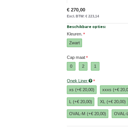
€ 270,00
Excl. BTW: € 223,14
Beschikbare opties:
Kleuren.
Zwart
Cap maat
0
2
1
Onek Liner
xs
(+€ 20,00)
xxxs
(+€ 20,
L
(+€ 20,00)
XL
(+€ 20,00)
OVAL-M
(+€ 20,00)
OVAL-