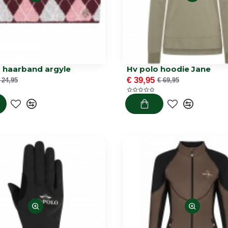
o haarband argyle
Hv polo hoodie Jane
€ 39,95
 24,95
€ 69,95