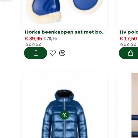
Horka beenkappen set met bont
Hv pol
€ 39,95
€ 17,50
€ 79,95