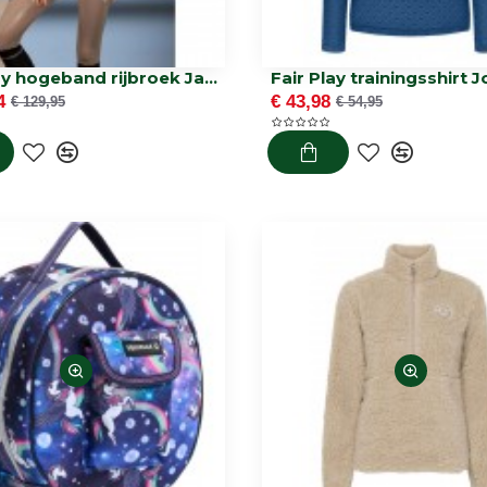
Fair Play hogeband rijbroek Jasmine
Fair Play trainingsshirt 
4
€ 43,98
€ 129,95
€ 54,95