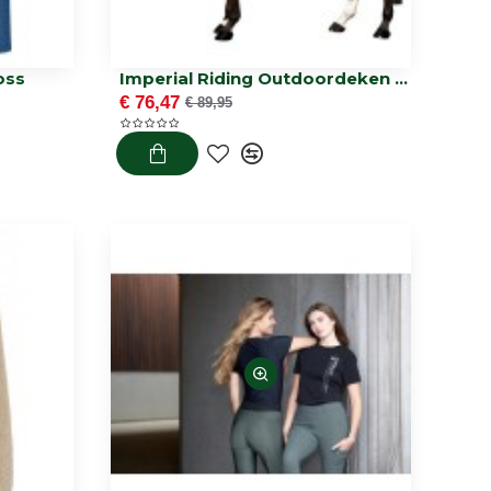
Joss
Imperial Riding Outdoordeken IRHSuper-dry 100gr
€ 76,47
€ 89,95