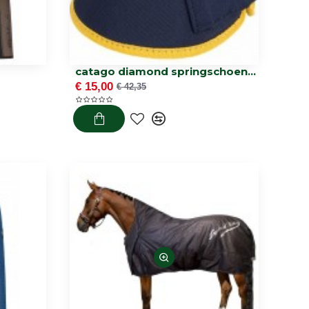
catago diamond springschoenen
€ 15,00
€ 42,35