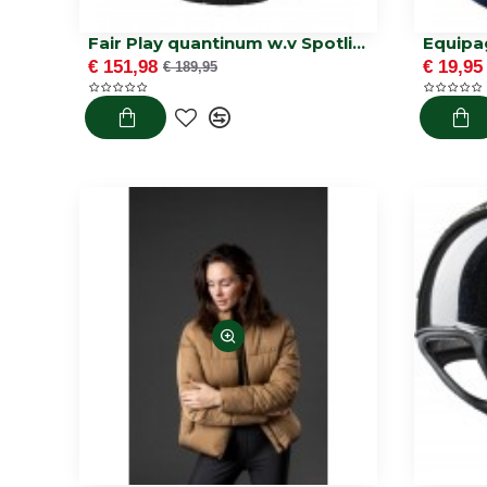
Fair Play quantinum w.v Spotlight matt
Equipa
€ 151,98
€ 19,95
€ 189,95