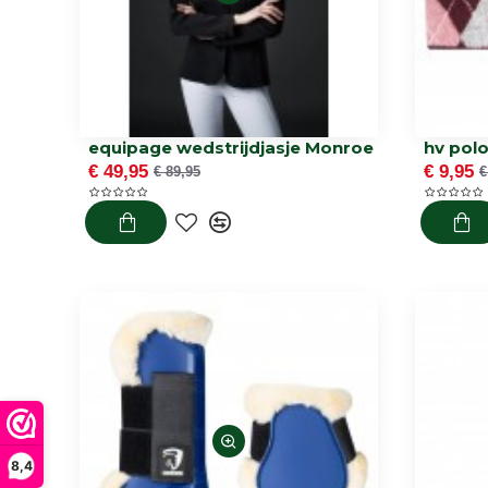
equipage wedstrijdjasje Monroe
hv pol
€ 49,95
€ 9,95
€ 89,95
€
8,4