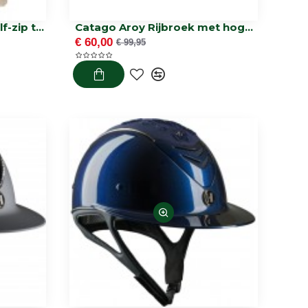
Equipage TEEN Joelle half-zip teddy jas
Catago Aroy Rijbroek met hoge taille en volledige grip
€ 60,00
€ 99,95