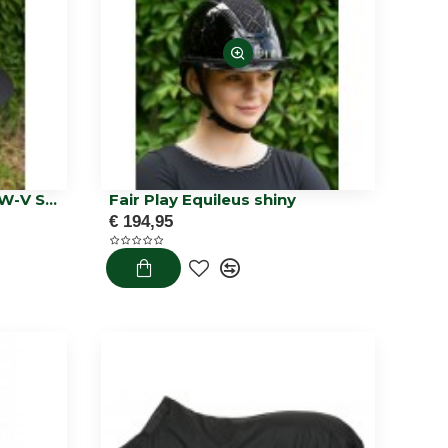
Fair Play Quantinum 2.0 W-V Supreme Matt
Fair Play Equileus shiny
€ 194,95