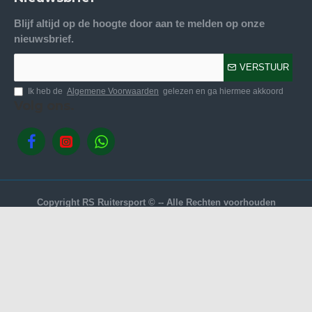
Blijf altijd op de hoogte door aan te melden op onze
nieuwsbrief.
VERSTUUR
Ik heb de
Algemene Voorwaarden
gelezen en ga hiermee akkoord
Volg ons.
Copyright RS Ruitersport © -- Alle Rechten voorhouden