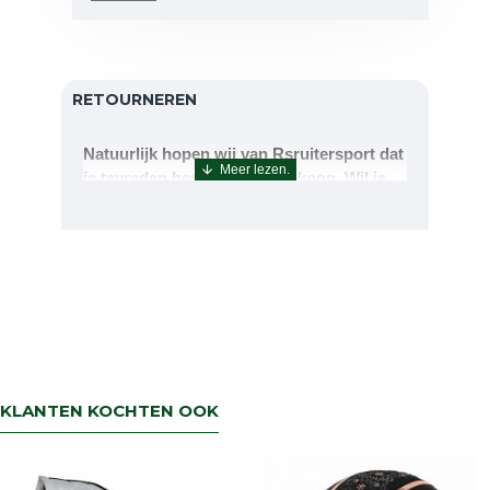
RETOURNEREN
Natuurlijk hopen wij van Rsruitersport dat
je tevreden bent met uw aankoop. Wil je
echter toch iets retourneren of ruilen dan
kan dat uiteraard!Retourneren kan tot 14
dagen na aflevering.De artikelen kunt u
terug sturen naar : Rsruitersport
Terbregseweg 89 3056JV RotterdamWilt u
een artikel ruilen dan zorgen wij dat dit zo
snel mogelijk geregeld is.Wenst u uw geld
terug dan zorgen wij voor een
retourbetaling binnen 5 werkdagen.
KLANTEN KOCHTEN OOK