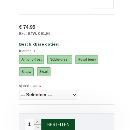
€ 74,95
Excl. BTW: € 61,94
Beschikbare opties:
Kleuren.
Almond-frost
Noble-green
Royal berry
Blauw
Zwart
sjabak maat
BESTELLEN