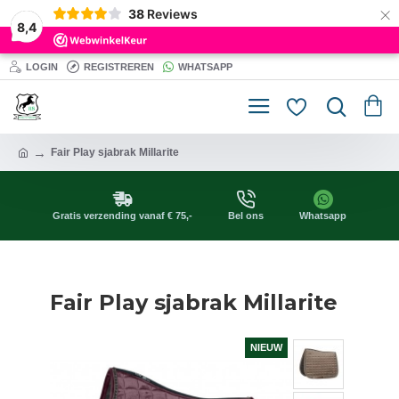
×
38
Reviews
8,4
LOGIN
REGISTREREN
WHATSAPP
Fair Play sjabrak Millarite
Gratis verzending vanaf € 75,-
Bel ons
Whatsapp
Fair Play sjabrak Millarite
NIEUW