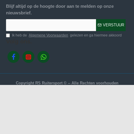
Blijf altijd op de hoogte door aan te melden op onze
nieuwsbrief.
VERSTUUR
Ik heb de
Algemene Voorwaarden
gelezen en ga hiermee akkoord
Volg ons.
Copyright RS Ruitersport © -- Alle Rechten voorhouden