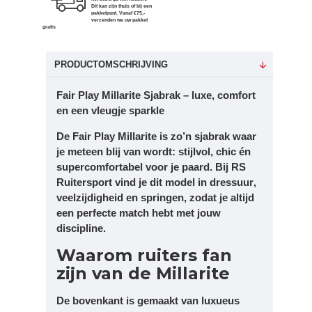
Dit kan zijn thuis of bij een
pakketpunt. Vanaf €75,-
verzenden we uw pakket
gratis
PRODUCTOMSCHRIJVING
Fair Play Millarite Sjabrak – luxe, comfort
en een vleugje sparkle
De
Fair Play Millarite
is zo’n sjabrak waar
je meteen blij van wordt: stijlvol, chic én
supercomfortabel voor je paard. Bij RS
Ruitersport vind je dit model in
dressuur
,
veelzijdigheid
en
springen
, zodat je altijd
een perfecte match hebt met jouw
discipline.
Waarom ruiters fan
zijn van de Millarite
De bovenkant is gemaakt van
luxueus