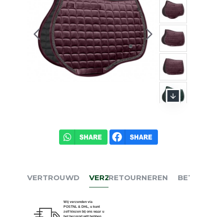
VERTROUWD
VERZENDEN
RETOURNEREN
BETALEN
Wij verzenden via
POSTNL & DHL, u kunt
zelf kiezen bij ons waar u
het bezorgd wilt hebben.