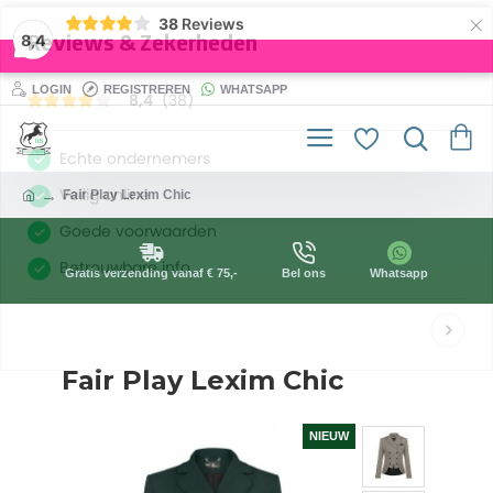
×
38
Reviews
8,4
LOGIN
REGISTREREN
WHATSAPP
Fair Play Lexim Chic
Gratis verzending vanaf € 75,-
Bel ons
Whatsapp
Fair Play Lexim Chic
NIEUW