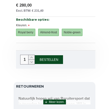
€ 280,00
Excl. BTW: € 231,40
Beschikbare opties:
Kleuren.
Royal berry
Almond-frost
Noble-green
BESTELLEN
RETOURNEREN
Natuurlijk hopen wij van Rsruitersport dat
je tevreden bent met uw aankoop. Wil je
echter toch iets retourneren of ruilen dan