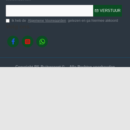
VERSTUUR
Ik heb de
Algemene Voorwaarden
gelezen en ga hiermee akkoord
Volg ons.
Copyright RS Ruitersport © -- Alle Rechten voorhouden