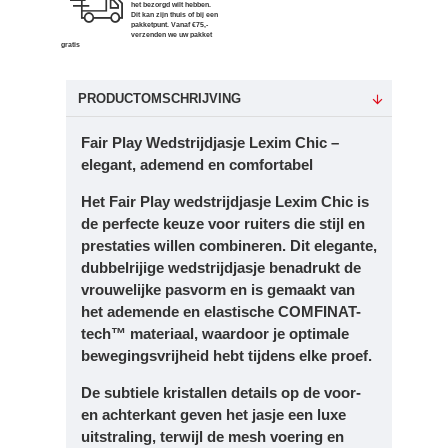
Dit kan zijn thuis of bij een
pakketpunt. Vanaf €75,-
verzenden we uw pakket
gratis
PRODUCTOMSCHRIJVING
Fair Play Wedstrijdjasje Lexim Chic –
elegant, ademend en comfortabel
Het Fair Play wedstrijdjasje Lexim Chic is
de perfecte keuze voor ruiters die stijl en
prestaties willen combineren. Dit elegante,
dubbelrijige wedstrijdjasje benadrukt de
vrouwelijke pasvorm en is gemaakt van
het ademende en elastische COMFINAT-
tech™ materiaal, waardoor je optimale
bewegingsvrijheid hebt tijdens elke proef.
De subtiele kristallen details op de voor-
en achterkant geven het jasje een luxe
uitstraling, terwijl de mesh voering en