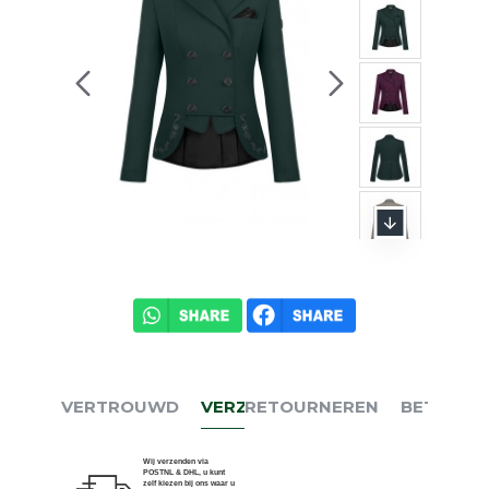
VERTROUWD
VERZENDEN
RETOURNEREN
BETALEN
Wij verzenden via
POSTNL & DHL, u kunt
zelf kiezen bij ons waar u
het bezorgd wilt hebben.