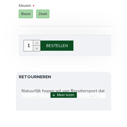
Kleuren.
Blauw
Zwart
BESTELLEN
RETOURNEREN
Natuurlijk hopen wij van Rsruitersport dat
je tevreden bent met uw aankoop. Wil je
echter toch iets retourneren of ruilen dan
kan dat uiteraard!Retourneren kan tot 14
dagen na aflevering.De artikelen kunt u
terug sturen naar : Rsruitersport