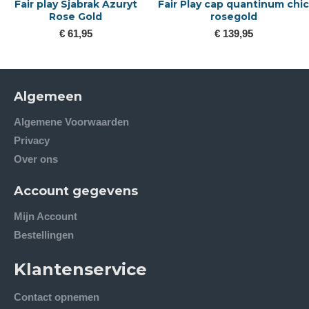
Fair play Sjabrak Azuryt
Fair Play cap quantinum chic
Rose Gold
rosegold
€ 61,95
€ 139,95
Algemeen
Algemene Voorwaarden
Privacy
Over ons
Account gegevens
Mijn Account
Bestellingen
Klantenservice
Contact opnemen