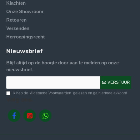
Klachten
Onze Showroom
Retouren
Verzenden
Herroepingsrecht
Nieuwsbrief
Blijf altijd op de hoogte door aan te melden op onze
nieuwsbrief.
VERSTUUR
Ik heb de
Algemene Voorwaarden
gelezen en ga hiermee akkoord
Volg ons.