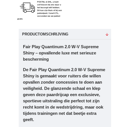
POSTNL & DHL, u kunt
zelf kiezen bij ons waar u
het bezorgd wilt hebben.
Dit kan zijn thuis of bij een
pakketpunt. Vanaf €75,-
verzenden we uw pakket
gratis
PRODUCTOMSCHRIJVING
Fair Play Quantinum 2.0 W-V Supreme
Shiny – opvallende luxe met serieuze
bescherming
De Fair Play Quantinum 2.0 W-V Supreme
Shiny is gemaakt voor ruiters die willen
opvallen zonder concessies te doen aan
veiligheid. De glanzende schaal en klep
geven deze paardrijcap een exclusieve,
sportieve uitstraling die perfect tot zijn
recht komt in de wedstrijdring, maar ook
tijdens trainingen net dat beetje extra
geeft.