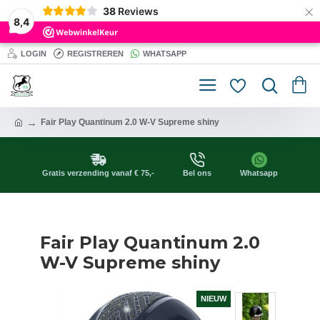
×
38
Reviews
8,4
LOGIN
REGISTREREN
WHATSAPP
Fair Play Quantinum 2.0 W-V Supreme shiny
Gratis verzending vanaf € 75,-
Bel ons
Whatsapp
Fair Play Quantinum 2.0
W-V Supreme shiny
NIEUW