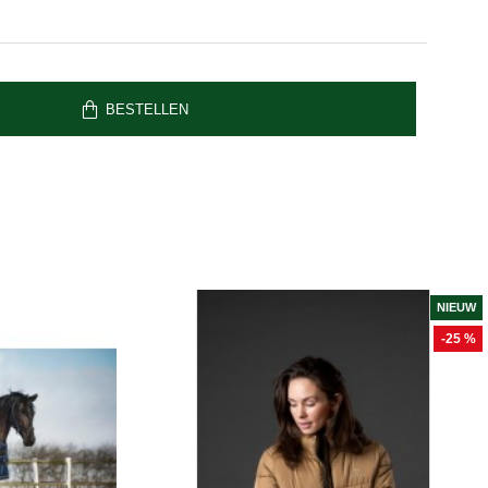
BESTELLEN
NIEUW
-25 %