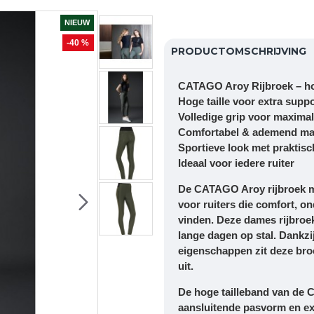
NIEUW
-40 %
PRODUCTOMSCHRIJVING
CATAGO Aroy Rijbroek – hoge
Hoge taille voor extra supp
Volledige grip voor maximale
Comfortabel & ademend mat
Sportieve look met praktisc
Ideaal voor iedere ruiter
De
CATAGO Aroy rijbroek me
voor ruiters die comfort, o
vinden. Deze dames rijbroek
lange dagen op stal. Dankz
eigenschappen zit deze broek
uit.
De hoge tailleband van de C
aansluitende pasvorm en extr