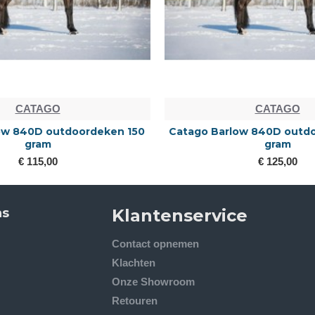
GO
CATAGO
outdoordeken 150
Catago Barlow 840D outdoordeken
m
gram
00
€ 125,00
ns
Klantenservice
Contact opnemen
Klachten
Onze Showroom
Retouren