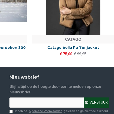
CATAGO
 300
Catago bella Puffer jacket
€ 75,00
€ 99,95
Nieuwsbrief
Blijf altijd op de hoogte door aan te melden op onze
nieuwsbrief.
VERSTUUR
Ik heb de
Algemene Voorwaarden
gelezen en ga hiermee akkoord