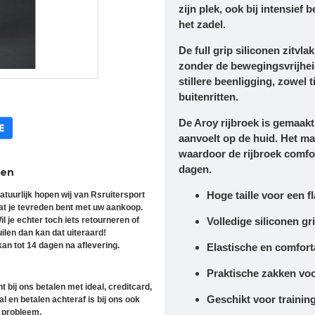
zijn plek, ook bij intensief
het zadel.
De
full grip siliconen zitvlak
zonder de bewegingsvrijhei
stillere beenligging, zowel 
buitenritten.
De Aroy rijbroek is gemaak
aanvoelt op de huid. Het ma
waardoor de rijbroek comfort
dagen.
ren
Hoge taille voor een 
atuurlijk hopen wij van Rsruitersport
at je tevreden bent met uw aankoop.
il je echter toch iets retourneren of
Volledige siliconen gr
uilen dan kan dat uiteraard!
an tot 14 dagen na aflevering.
Elastische en comfort
Praktische zakken voo
t bij ons betalen met ideal, creditcard,
Geschikt voor training
l en betalen achteraf is bij ons ook
 probleem.