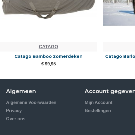
CATAGO
CATA
tago Bamboo zomerdeken
Catago Barlow 840D 
gra
€ 99,95
€ 115,
Algemeen
Account gegeve
Algemene Voorwaarden
Mijn Account
Privacy
Bestellingen
Over ons