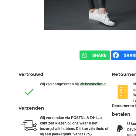
Vertrouwd
Retourne
Wij zijn aangesloten bij
Webwinkelkeur
N
d
W
r
Retourneren k
Verzenden
betalen
Wij verzenden via POSTNL & DHL, u
kunt zelf kiezen bij ons waar u het
U kun
bezorgd wilt hebben. Dit kan zijn thuis of
paypa
bij een pakketpunt. Vanaf €75,-
geen