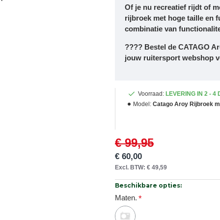
Of je nu recreatief rijdt of
rijbroek met hoge taille en fu
combinatie van functionalite
????
Bestel de CATAGO Aroy
jouw ruitersport webshop vo
Voorraad:
LEVERING IN 2 - 4
Model:
Catago Aroy Rijbroek met
€ 99,95
€ 60,00
Excl. BTW: € 49,59
Beschikbare opties:
Maten.