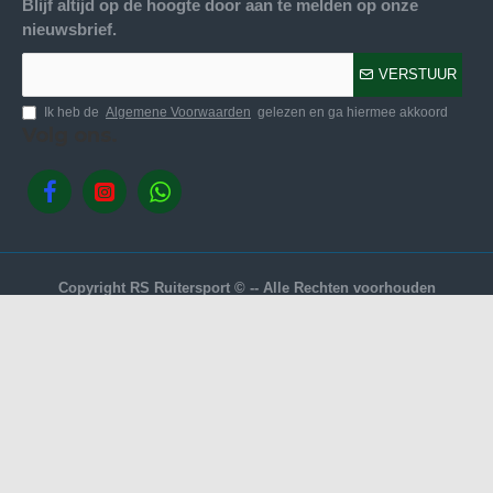
Blijf altijd op de hoogte door aan te melden op onze
nieuwsbrief.
VERSTUUR
Ik heb de
Algemene Voorwaarden
gelezen en ga hiermee akkoord
Volg ons.
Copyright RS Ruitersport © -- Alle Rechten voorhouden