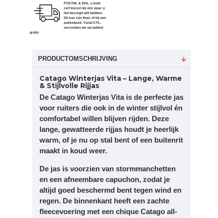
POSTNL & DHL, u kunt
zelf kiezen bij ons waar u
het bezorgd wilt hebben.
Dit kan zijn thuis of bij een
pakketpunt. Vanaf €75,-
verzenden we uw pakket
gratis
PRODUCTOMSCHRIJVING
Catago Winterjas Vita – Lange, Warme
& Stijlvolle Rijjas
De
Catago Winterjas Vita
is de perfecte jas
voor ruiters die ook in de winter stijlvol én
comfortabel willen blijven rijden. Deze
lange, gewatteerde rijjas
houdt je heerlijk
warm, of je nu op stal bent of een buitenrit
maakt in koud weer.
De jas is voorzien van
stormmanchetten
en een
afneembare capuchon
, zodat je
altijd goed beschermd bent tegen wind en
regen. De binnenkant heeft een
zachte
fleecevoering
met een chique
Catago all-