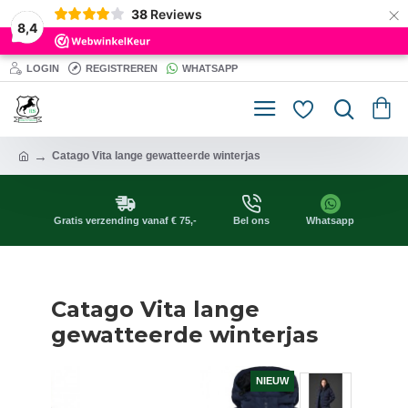
×
38
Reviews
8,4
LOGIN
REGISTREREN
WHATSAPP
Catago Vita lange gewatteerde winterjas
Gratis verzending vanaf € 75,-
Bel ons
Whatsapp
Catago Vita lange
gewatteerde winterjas
NIEUW