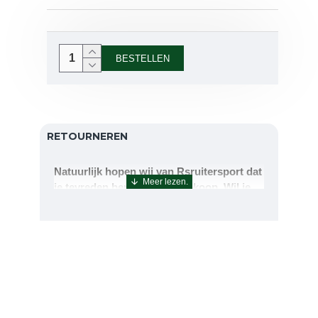
BESTELLEN
RETOURNEREN
Natuurlijk hopen wij van Rsruitersport dat
je tevreden bent met uw aankoop. Wil je
echter toch iets retourneren of ruilen dan
kan dat uiteraard!Retourneren kan tot 14
dagen na aflevering.De artikelen kunt u
terug sturen naar : Rsruitersport
Terbregseweg 89 3056JV RotterdamWilt u
een artikel ruilen dan zorgen wij dat dit zo
snel mogelijk geregeld is.Wenst u uw geld
terug dan zorgen wij voor een