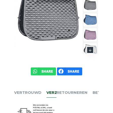
VERTROUWD
VERZENDEN
RETOURNEREN
BETALEN
Wij verzenden via
POSTNL & DHL, u kunt
zelf kiezen bij ons waar u
het bezorgd wilt hebben.