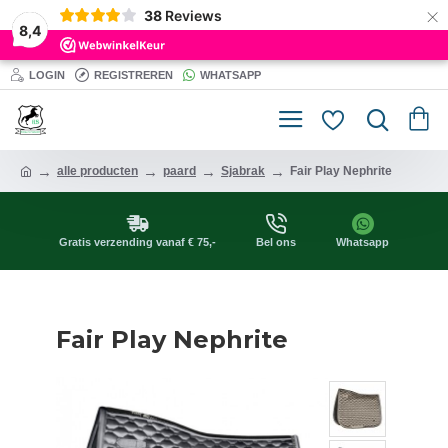
×
38
Reviews
8,4
LOGIN
REGISTREREN
WHATSAPP
alle producten
paard
Sjabrak
Fair Play Nephrite
Gratis verzending vanaf € 75,-
Bel ons
Whatsapp
Fair Play Nephrite