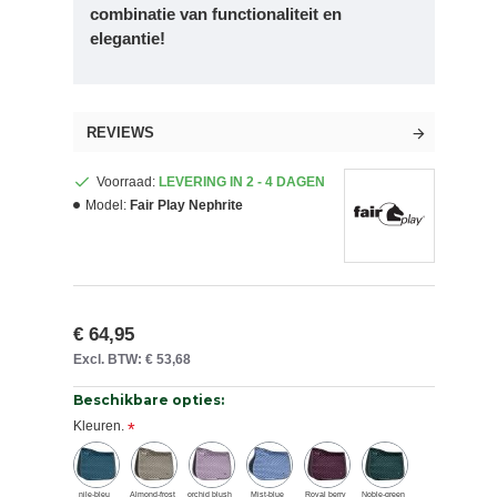
combinatie van functionaliteit en
elegantie!
REVIEWS
Voorraad:
LEVERING IN 2 - 4 DAGEN
Model:
Fair Play Nephrite
€ 64,95
Excl. BTW: € 53,68
Beschikbare opties:
Kleuren.
nile-bleu
Almond-frost
orchid blush
Mist-blue
Royal berry
Noble-green