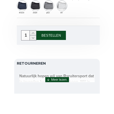
Blauw
Zwart
grijs
wit
BESTELLEN
RETOURNEREN
Natuurlijk hopen wij van Rsruitersport dat
je tevreden bent met uw aankoop. Wil je
echter toch iets retourneren of ruilen dan
kan dat uiteraard!Retourneren kan tot 14
dagen na aflevering.De artikelen kunt u
terug sturen naar : Rsruitersport
Terbregseweg 89 3056JV RotterdamWilt u