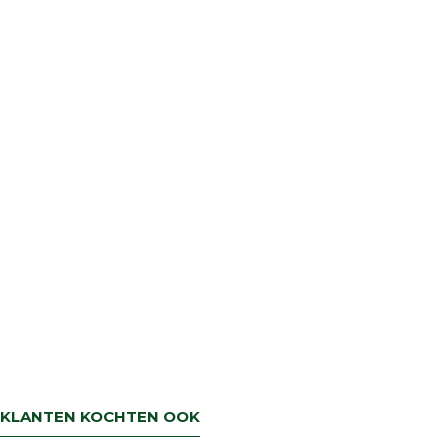
een artikel ruilen dan zorgen wij dat dit zo
snel mogelijk geregeld is.Wenst u uw geld
terug dan zorgen wij voor een
retourbetaling binnen 5 werkdagen.
KLANTEN KOCHTEN OOK