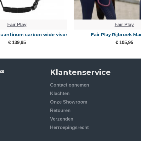
Fair Play
Fair Play
essuurjasje Lexim Rose-gold
fair play quantinum Eclip
klep
€ 225,00
€ 139,95
ns
Klantenservice
Contact opnemen
Klachten
Onze Showroom
Retouren
Verzenden
Herroepingsrecht