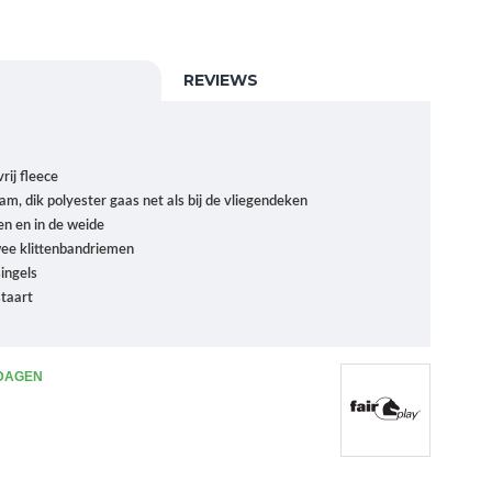
REVIEWS
rij fleece
, dik polyester gaas net als bij de vliegendeken
en en in de weide
wee klittenbandriemen
ingels
staart
 DAGEN