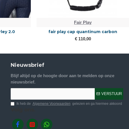
Fair Play
se Rose polo
Fair Play quantinum w.v Spotlight matt
€ 189,95
Nieuwsbrief
Blijf altijd op de hoogte door aan te melden op onze
nieuwsbrief.
VERSTUUR
Ik heb de
Algemene Voorwaarden
gelezen en ga hiermee akkoord
Volg ons.