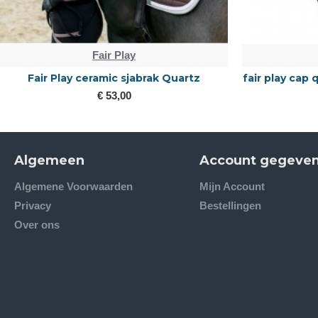
Fair Play
Fair Play Dressuurjasje Lexim blauw en
Fair Play Dr
zwart
€ 215,00
Algemeen
Account gegeve
Algemene Voorwaarden
Mijn Account
Privacy
Bestellingen
Over ons