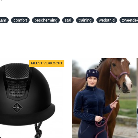
aam
comfort
bescherming
stal
training
wedstrijd
zweetde
MEEST VERKOCHT