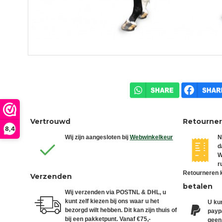
Vertrouwd
Retourne
8,4
Wij zijn aangesloten bij
Webwinkelkeur
N
d
W
r
Retourneren k
Verzenden
betalen
Wij verzenden via POSTNL & DHL, u
kunt zelf kiezen bij ons waar u het
U kun
bezorgd wilt hebben. Dit kan zijn thuis of
paypa
bij een pakketpunt. Vanaf €75,-
geen