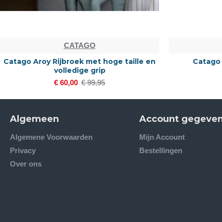
CATAGO
Catago Aroy Rijbroek met hoge taille en
Catago
volledige grip
€ 60,00
€ 99,95
Algemeen
Account gegeve
Algemene Voorwaarden
Mijn Account
Privacy
Bestellingen
Over ons