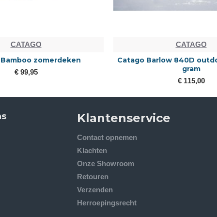
CATAGO
CATAGO
 Bamboo zomerdeken
Catago Barlow 840D outd
gram
€ 99,95
€ 115,00
ns
Klantenservice
Contact opnemen
Klachten
Onze Showroom
Retouren
Verzenden
Herroepingsrecht