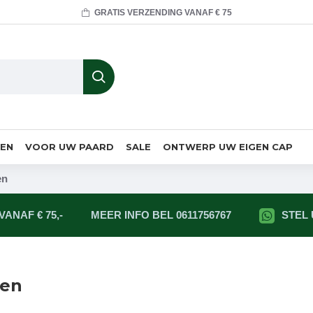
GRATIS VERZENDING VANAF € 75
MEN
VOOR UW PAARD
SALE
ONTWERP UW EIGEN CAP
en
ANAF € 75,-
MEER INFO BEL 0611756767
STEL
nen