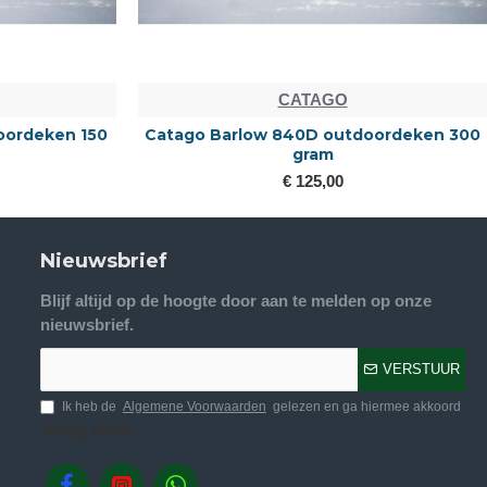
CATAGO
oordeken 150
Catago Barlow 840D outdoordeken 300
gram
€ 125,00
Nieuwsbrief
Blijf altijd op de hoogte door aan te melden op onze
nieuwsbrief.
VERSTUUR
Ik heb de
Algemene Voorwaarden
gelezen en ga hiermee akkoord
Volg ons.