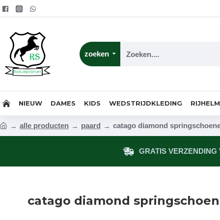
zoeken
NIEUW
DAMES
KIDS
WEDSTRIJDKLEDING
RIJHEL
alle producten
paard
catago diamond springschoen
GRATIS VERZENDING V
catago diamond springschoe