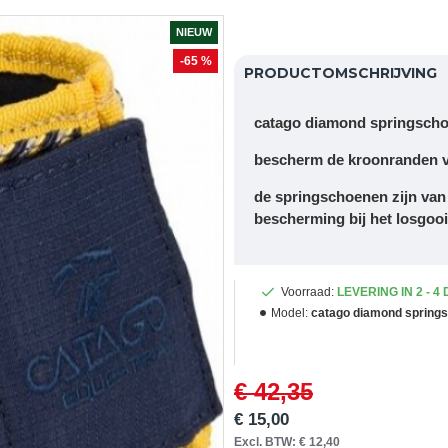
NIEUW
-65 %
PRODUCTOMSCHRIJVING
catago diamond springsch
bescherm de kroonranden v
de springschoenen zijn va
bescherming bij het losgooi
Voorraad:
LEVERING IN 2 - 4
Model:
catago diamond spring
€ 42,35
€ 15,00
Excl. BTW: € 12,40