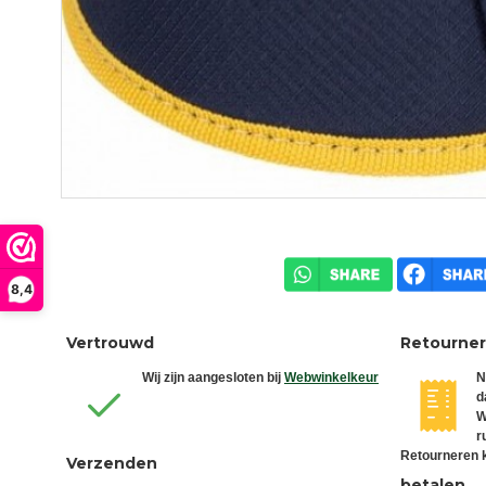
8,4
Vertrouwd
Retourne
Wij zijn aangesloten bij
Webwinkelkeur
N
d
W
r
Retourneren k
Verzenden
betalen