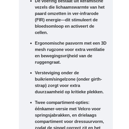
De voering bestaat uit keramische
vezels die lichaamswarmte van het
paard omzetten in ver-infrarode
(FIR) energie—dit stimuleert de
bloedsomloop en activeert de
cellen.
Ergonomische pasvorm met een 3D
mesh rugzone voor extra ventilatie
en bewegingsvrijheid van de
ruggengraat.
Versteviging onder de
buikriem/singelzone (onder girth-
strap) zorgt voor extra
duurzaamheid op kritieke plekken.
Twee compartiment-opties:
éénkamer‐versie met Velcro voor
springsjabrakken, en drielaags
compartiment voor dressuurvorm,
zodat de singel correct zit en het