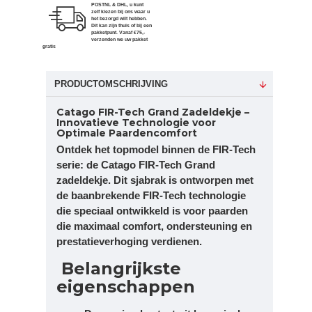
POSTNL & DHL, u kunt
zelf kiezen bij ons waar u
het bezorgd wilt hebben.
Dit kan zijn thuis of bij een
pakketpunt. Vanaf €75,-
verzenden we uw pakket
gratis
PRODUCTOMSCHRIJVING
Catago FIR-Tech Grand Zadeldekje –
Innovatieve Technologie voor
Optimale Paardencomfort
Ontdek het topmodel binnen de FIR-Tech
serie: de Catago FIR-Tech Grand
zadeldekje. Dit sjabrak is ontworpen met
de baanbrekende FIR-Tech technologie
die speciaal ontwikkeld is voor paarden
die maximaal comfort, ondersteuning en
prestatieverhoging verdienen.
Belangrijkste
eigenschappen