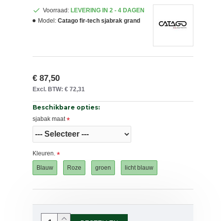
Voorraad:
LEVERING IN 2 - 4 DAGEN
Model:
Catago fir-tech sjabrak grand
€ 87,50
Excl. BTW: € 72,31
Beschikbare opties:
sjabak maat
Kleuren.
Blauw
Roze
groen
licht blauw