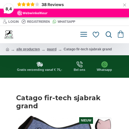
×
38
Reviews
8,4
LOGIN
REGISTREREN
WHATSAPP
alle producten
paard
Catago fir-tech sjabrak grand
Gratis verzending vanaf € 75,-
Bel ons
Whatsapp
Catago fir-tech sjabrak
grand
NIEUW