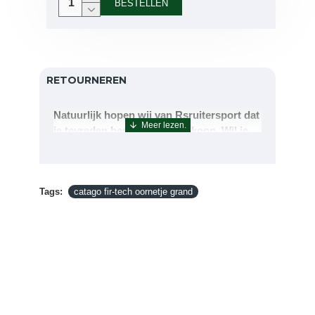
BESTELLEN
RETOURNEREN
Natuurlijk hopen wij van Rsruitersport dat
je tevreden bent met uw aankoop. Wil je
echter toch iets retourneren of ruilen dan
kan dat uiteraard!Retourneren kan tot 14
dagen na aflevering.De artikelen kunt u
Tags:
terug sturen naar : Rsruitersport
catago fir-tech oornetje grand
Terbregseweg 89 3056JV RotterdamWilt u
een artikel ruilen dan zorgen wij dat dit zo
snel mogelijk geregeld is.Wenst u uw geld
terug dan zorgen wij voor een
retourbetaling binnen 5 werkdagen.