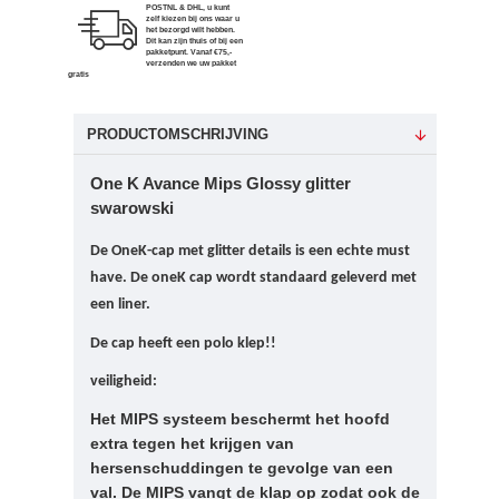
POSTNL & DHL, u kunt
zelf kiezen bij ons waar u
het bezorgd wilt hebben.
Dit kan zijn thuis of bij een
pakketpunt. Vanaf €75,-
verzenden we uw pakket
gratis
PRODUCTOMSCHRIJVING
One K Avance Mips Glossy glitter
swarowski
De OneK-cap met glitter details is een echte must
have. De oneK cap wordt standaard geleverd met
een liner.
De cap heeft een polo klep!!
veiligheid:
Het MIPS systeem beschermt het hoofd
extra tegen het krijgen van
hersenschuddingen te gevolge van een
val. De MIPS vangt de klap op zodat ook de