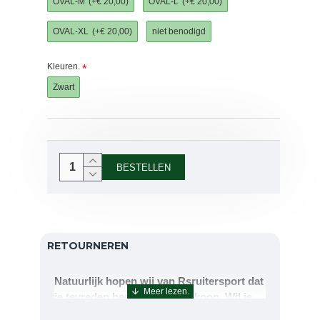
OVAL-M
(+€ 20,00)
OVAL-L
(+€ 20,00)
OVAL-XL
(+€ 20,00)
niet benodigd
Kleuren.
Zwart
BESTELLEN
RETOURNEREN
Natuurlijk hopen wij van Rsruitersport dat
je tevreden bent met uw aankoop. Wil je
echter toch iets retourneren of ruilen dan