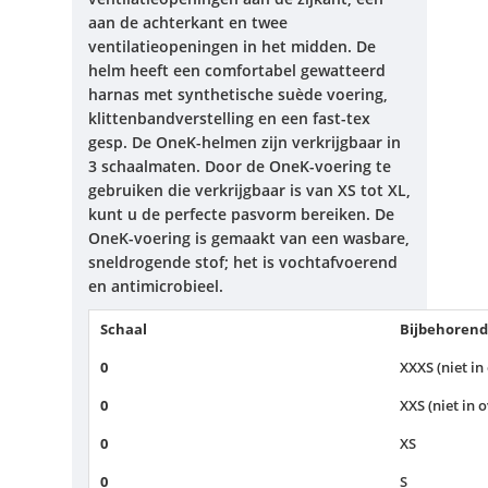
aan de achterkant en twee
ventilatieopeningen in het midden.
De
helm heeft een comfortabel gewatteerd
harnas met synthetische suède voering,
klittenbandverstelling en een fast-tex
gesp.
De OneK-helmen zijn verkrijgbaar in
3 schaalmaten.
Door de OneK-voering te
gebruiken die verkrijgbaar is van XS tot XL,
kunt u de perfecte pasvorm bereiken.
De
OneK-voering is gemaakt van een wasbare,
sneldrogende stof;
het is vochtafvoerend
en antimicrobieel.
Schaal
Bijbehorend
0
XXXS (niet in
0
XXS (niet in 
0
XS
0
S