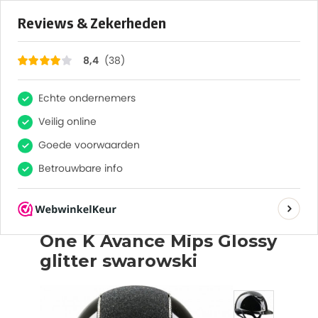
×
38
Reviews
8,4
LOGIN
REGISTREREN
WHATSAPP
alle producten
One K Avance Mips Glossy glitter swarowski
Gratis verzending vanaf € 75,-
Bel ons
Whatsapp
One K Avance Mips Glossy
glitter swarowski