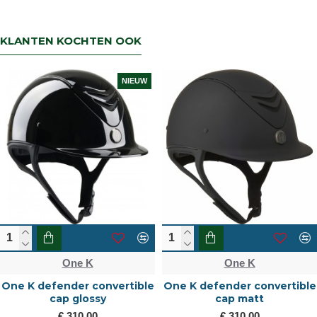
KLANTEN KOCHTEN OOK
One K
One K
ertible
One K defender convertible
One K Avancé c
cap chamude
Embroidered Top,
Pipe
€ 310,00