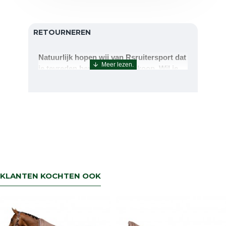
RETOURNEREN
Natuurlijk hopen wij van Rsruitersport dat
je tevreden bent met uw aankoop. Wil je
echter toch iets retourneren of ruilen dan
kan dat uiteraard!Retourneren kan tot 14
dagen na aflevering.De artikelen kunt u
terug sturen naar : Rsruitersport
Terbregseweg 89 3056JV RotterdamWilt u
een artikel ruilen dan zorgen wij dat dit zo
snel mogelijk geregeld is.Wenst u uw geld
terug dan zorgen wij voor een
retourbetaling binnen 5 werkdagen.
KLANTEN KOCHTEN OOK