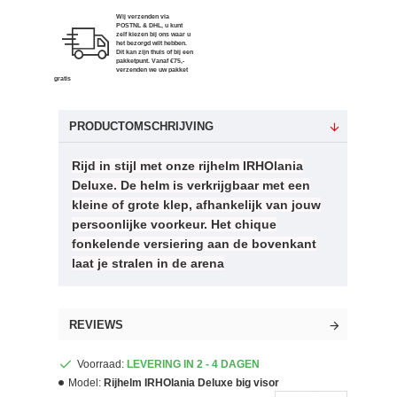
Wij verzenden via
POSTNL & DHL, u kunt
zelf kiezen bij ons waar u
het bezorgd wilt hebben.
Dit kan zijn thuis of bij een
pakketpunt. Vanaf €75,-
verzenden we uw pakket
gratis
PRODUCTOMSCHRIJVING
Rijd in stijl met onze rijhelm IRHOlania
Deluxe. De helm is verkrijgbaar met een
kleine of grote klep, afhankelijk van jouw
persoonlijke voorkeur. Het chique
fonkelende versiering aan de bovenkant
laat je stralen in de arena
REVIEWS
Voorraad:
LEVERING IN 2 - 4 DAGEN
Model:
Rijhelm IRHOlania Deluxe big visor