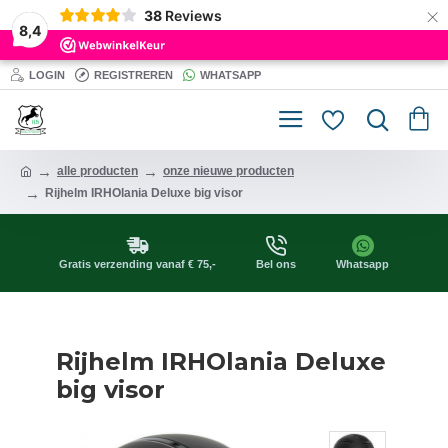
×
38
Reviews
8,4
LOGIN
REGISTREREN
WHATSAPP
alle producten
onze nieuwe producten
Rijhelm IRHOlania Deluxe big visor
Gratis verzending vanaf € 75,-
Bel ons
Whatsapp
Rijhelm IRHOlania Deluxe
big visor