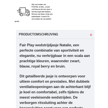
Wij verzenden via
POSTNL & DHL, u kunt
zelf kiezen bij ons waar u
het bezorgd wilt hebben.
Dit kan zijn thuis of bij een
pakketpunt. Vanaf €75,-
verzenden we uw pakket
gratis
PRODUCTOMSCHRIJVING
Fair Play wedstrijdjasje Natalie, een
perfecte combinatie van sportiviteit en
elegantie, nu verkrijgbaar in een scala aan
prachtige kleuren, waaronder zwart,
blauw, royal berry en bruin.
Dit getailleerde jasje is ontworpen voor
ultiem comfort en prestaties. Met dubbele
ventilatieopeningen aan de achterkant blijf
je koel en comfortabel, zelfs tijdens de
meest veeleisende wedstrijden. De
verborgen ritssluiting achter de
knoopsluiting zorgt voor een perfecte