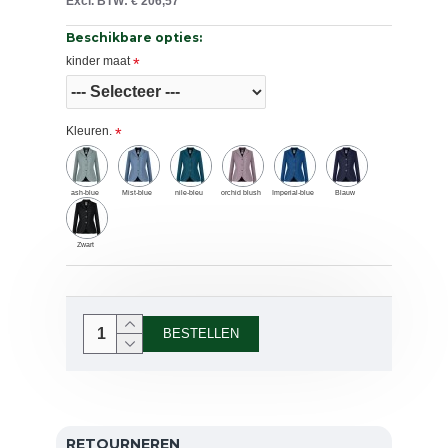
Excl. BTW: € 206,57
Beschikbare opties:
kinder maat
Kleuren.
ash-blue
Mist-blue
nile-bleu
orchid blush
Imperial-blue
Blauw
Zwart
BESTELLEN
RETOURNEREN