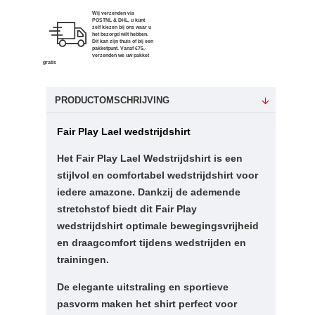
Wij verzenden via
POSTNL & DHL, u kunt
zelf kiezen bij ons waar u
het bezorgd wilt hebben.
Dit kan zijn thuis of bij een
pakketpunt. Vanaf €75,-
verzenden we uw pakket
gratis
PRODUCTOMSCHRIJVING
Fair Play Lael wedstrijdshirt
Het Fair Play Lael Wedstrijdshirt is een
stijlvol en comfortabel wedstrijdshirt voor
iedere amazone. Dankzij de ademende
stretchstof biedt dit Fair Play
wedstrijdshirt optimale bewegingsvrijheid
en draagcomfort tijdens wedstrijden en
trainingen.
De elegante uitstraling en sportieve
pasvorm maken het shirt perfect voor