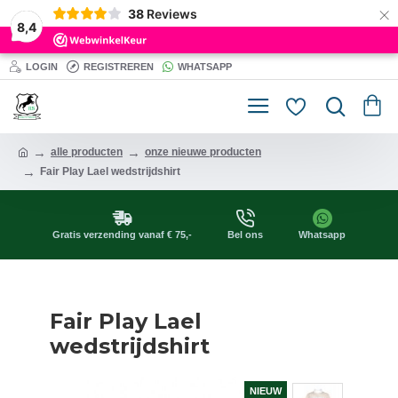
×
38
Reviews
8,4
LOGIN
REGISTREREN
WHATSAPP
alle producten
onze nieuwe producten
Fair Play Lael wedstrijdshirt
Gratis verzending vanaf € 75,-
Bel ons
Whatsapp
Fair Play Lael
wedstrijdshirt
NIEUW