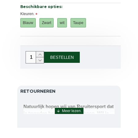
Beschikbare opties:
Kleuren.
Blauw
Zwart
wit
Taupe
BESTELLEN
RETOURNEREN
Natuurlijk hopen wij van Rsruitersport dat
je tevreden bent met uw aankoop. Wil je
echter toch iets retourneren of ruilen dan
kan dat uiteraard!Retourneren kan tot 14
dagen na aflevering.De artikelen kunt u