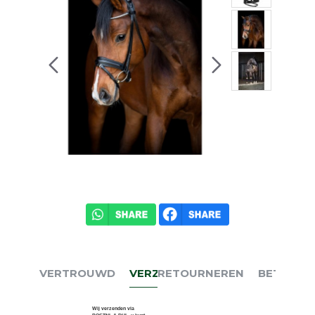
VERTROUWD
VERZENDEN
RETOURNEREN
BETALEN
Wij verzenden via