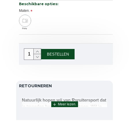
Beschikbare opties:
Maten.
Pony
BESTELLEN
RETOURNEREN
Natuurlijk hopen wij van Rsruitersport dat
je tevreden bent met uw aankoop. Wil je
echter toch iets retourneren of ruilen dan
kan dat uiteraard!Retourneren kan tot 14
dagen na aflevering.De artikelen kunt u