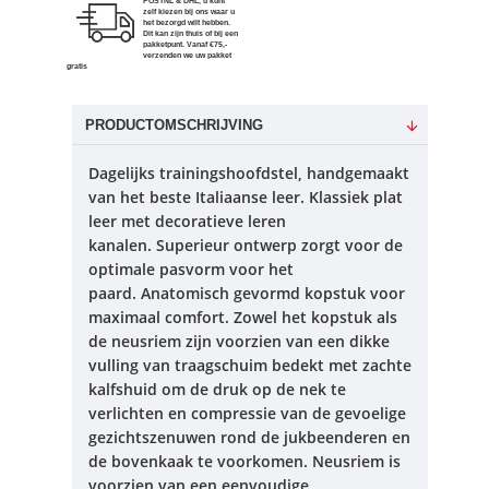
POSTNL & DHL, u kunt
zelf kiezen bij ons waar u
het bezorgd wilt hebben.
Dit kan zijn thuis of bij een
pakketpunt. Vanaf €75,-
verzenden we uw pakket
gratis
PRODUCTOMSCHRIJVING
Dagelijks trainingshoofdstel, handgemaakt
van het beste Italiaanse leer.
Klassiek plat
leer met decoratieve leren
kanalen.
Superieur ontwerp zorgt voor de
optimale pasvorm voor het
paard.
Anatomisch gevormd kopstuk voor
maximaal comfort.
Zowel het kopstuk als
de neusriem zijn voorzien van een dikke
vulling van traagschuim bedekt met zachte
kalfshuid om de druk op de nek te
verlichten en compressie van de gevoelige
gezichtszenuwen rond de jukbeenderen en
de bovenkaak te voorkomen.
Neusriem is
voorzien van een eenvoudige