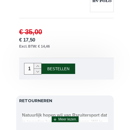
€ 35,00
€ 17,50
Excl. BTW: € 14,46
BESTELLEN
RETOURNEREN
Natuurlijk hopen wij van Rsruitersport dat
je tevreden bent met uw aankoop. Wil je
echter toch iets retourneren of ruilen dan