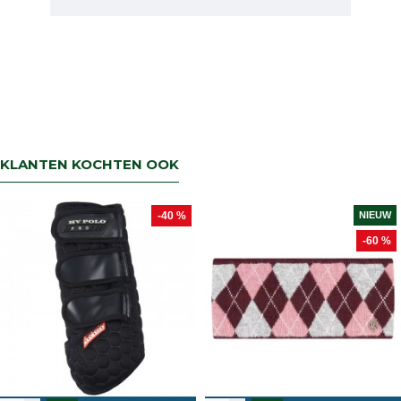
kan dat uiteraard!Retourneren kan tot 14
dagen na aflevering.De artikelen kunt u
terug sturen naar : Rsruitersport
Terbregseweg 89 3056JV RotterdamWilt u
een artikel ruilen dan zorgen wij dat dit zo
snel mogelijk geregeld is.Wenst u uw geld
terug dan zorgen wij voor een
retourbetaling binnen 5 werkdagen.
KLANTEN KOCHTEN OOK
-40 %
NIEUW
-60 %