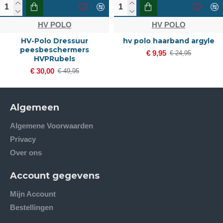
HV POLO
HV POLO
HV-Polo Dressuur
hv polo haarband argyle
peesbeschermers
€ 9,95
€ 24,95
HVPRubels
€ 30,00
€ 49,95
Algemeen
Algemene Voorwaarden
Privacy
Over ons
Account gegevens
Mijn Account
Bestellingen