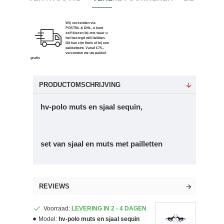
Wij verzenden via
POSTNL & DHL, u kunt
zelf kiezen bij ons waar u
het bezorgd wilt hebben.
Dit kan zijn thuis of bij een
pakketpunt. Vanaf €75,-
verzenden we uw pakket
gratis
PRODUCTOMSCHRIJVING
hv-polo muts en sjaal sequin,
set van sjaal en muts met pailletten
REVIEWS
Voorraad:
LEVERING IN 2 - 4 DAGEN
Model:
hv-polo muts en sjaal sequin