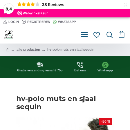
×
38
Reviews
8,4
LOGIN
REGISTREREN
WHATSAPP
alle producten
hv-polo muts en sjaal sequin
Gratis verzending vanaf € 75,-
Bel ons
Whatsapp
hv-polo muts en sjaal
sequin
-50 %