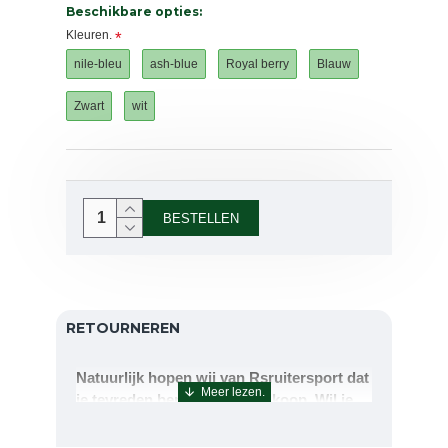
Beschikbare opties:
Kleuren.
nile-bleu
ash-blue
Royal berry
Blauw
Zwart
wit
BESTELLEN
RETOURNEREN
Natuurlijk hopen wij van Rsruitersport dat
je tevreden bent met uw aankoop. Wil je
echter toch iets retourneren of ruilen dan
kan dat uiteraard!Retourneren kan tot 14