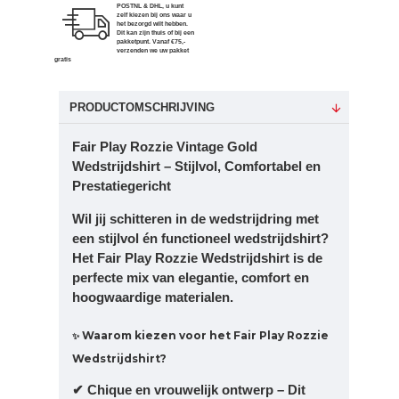
POSTNL & DHL, u kunt
zelf kiezen bij ons waar u
het bezorgd wilt hebben.
Dit kan zijn thuis of bij een
pakketpunt. Vanaf €75,-
verzenden we uw pakket
gratis
PRODUCTOMSCHRIJVING
Fair Play Rozzie Vintage Gold
Wedstrijdshirt – Stijlvol, Comfortabel en
Prestatiegericht
Wil jij schitteren in de wedstrijdring met
een stijlvol én functioneel wedstrijdshirt?
Het Fair Play Rozzie Wedstrijdshirt is de
perfecte mix van elegantie, comfort en
hoogwaardige materialen.
Waarom kiezen voor het Fair Play Rozzie
✨
Wedstrijdshirt?
✔ Chique en vrouwelijk ontwerp – Dit