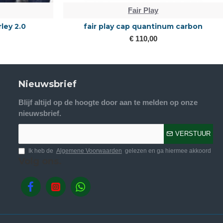
Fair Play
rley 2.0
fair play cap quantinum carbon
€ 110,00
Nieuwsbrief
Blijf altijd op de hoogte door aan te melden op onze
nieuwsbrief.
VERSTUUR
Ik heb de
Algemene Voorwaarden
gelezen en ga hiermee akkoord
Volg ons.