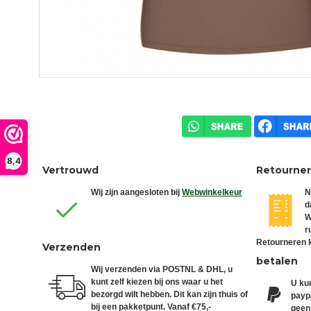
8,4
Vertrouwd
Retourne
Wij zijn aangesloten bij
Webwinkelkeur
N
d
W
r
Retourneren k
Verzenden
betalen
Wij verzenden via POSTNL & DHL, u
kunt zelf kiezen bij ons waar u het
U kun
bezorgd wilt hebben. Dit kan zijn thuis of
paypa
bij een pakketpunt. Vanaf €75,-
geen