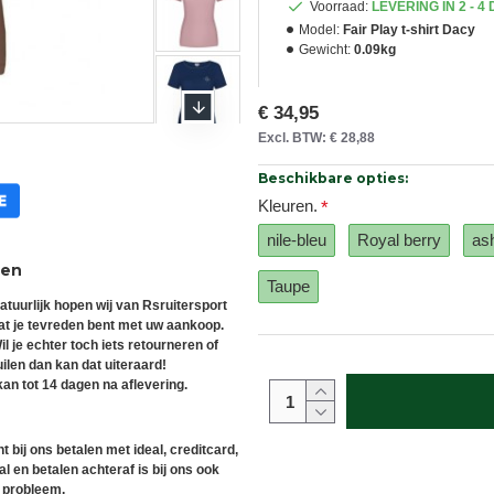
Voorraad:
LEVERING IN 2 - 4
Model:
Fair Play t-shirt Dacy
Gewicht:
0.09kg
€ 34,95
Excl. BTW: € 28,88
Beschikbare opties:
Kleuren.
nile-bleu
Royal berry
as
ren
Taupe
atuurlijk hopen wij van Rsruitersport
at je tevreden bent met uw aankoop.
il je echter toch iets retourneren of
uilen dan kan dat uiteraard!
an tot 14 dagen na aflevering.
t bij ons betalen met ideal, creditcard,
l en betalen achteraf is bij ons ook
 probleem.