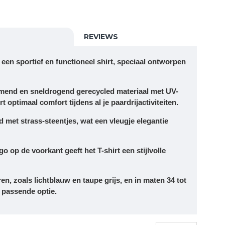
REVIEWS
s een sportief en functioneel shirt, speciaal ontworpen
emend en sneldrogend gerecycled materiaal met UV-
t optimaal comfort tijdens al je paardrijactiviteiten.
erd met strass-steentjes, wat een vleugje elegantie
go op de voorkant geeft het T-shirt een stijlvolle
ren, zoals lichtblauw en taupe grijs, en in maten 34 tot
n passende optie.