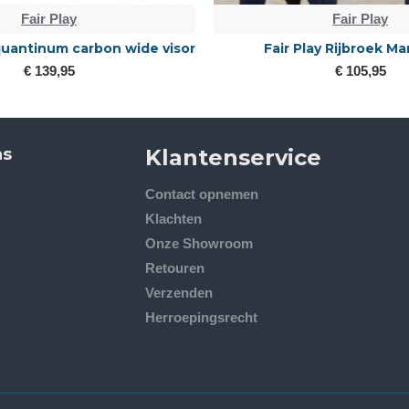
Fair Play
Fair Play
 quantinum carbon wide visor
Fair Play Rijbroek Ma
€ 139,95
€ 105,95
ns
Klantenservice
Contact opnemen
Klachten
Onze Showroom
Retouren
Verzenden
Herroepingsrecht