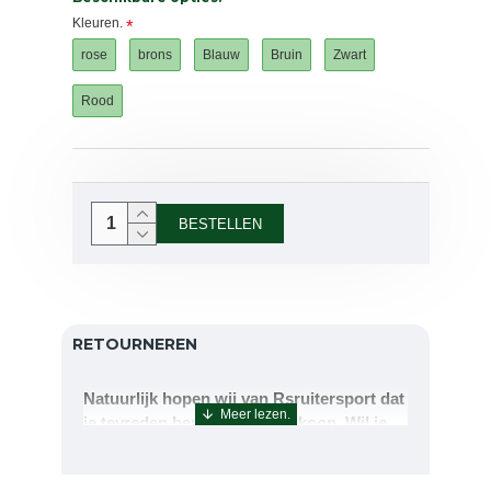
Kleuren.
rose
brons
Blauw
Bruin
Zwart
Rood
BESTELLEN
RETOURNEREN
Natuurlijk hopen wij van Rsruitersport dat
je tevreden bent met uw aankoop. Wil je
echter toch iets retourneren of ruilen dan
kan dat uiteraard!Retourneren kan tot 14