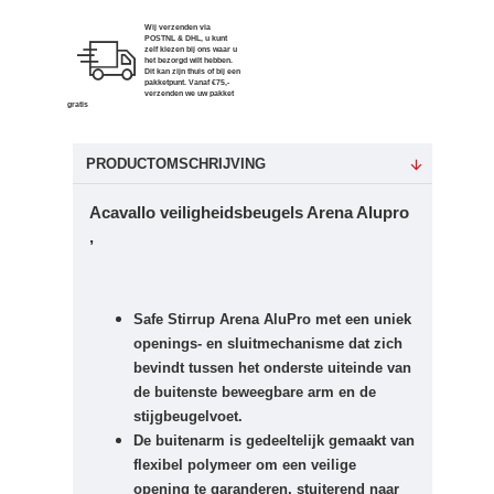
Wij verzenden via
POSTNL & DHL, u kunt
zelf kiezen bij ons waar u
het bezorgd wilt hebben.
Dit kan zijn thuis of bij een
pakketpunt. Vanaf €75,-
verzenden we uw pakket
gratis
PRODUCTOMSCHRIJVING
Acavallo veiligheidsbeugels Arena Alupro
,
Safe Stirrup Arena AluPro met een uniek
openings- en sluitmechanisme dat zich
bevindt tussen het onderste uiteinde van
de buitenste beweegbare arm en de
stijgbeugelvoet.
De buitenarm is gedeeltelijk gemaakt van
flexibel polymeer om een ​​veilige
opening te garanderen, stuiterend naar