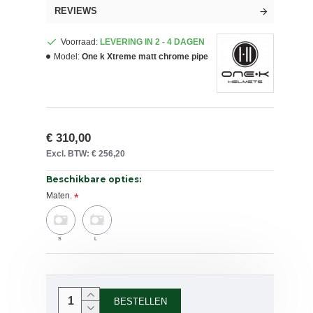
REVIEWS
Voorraad:
LEVERING IN 2 - 4 DAGEN
Model:
One k Xtreme matt chrome pipe
€ 310,00
Excl. BTW: € 256,20
Beschikbare opties:
Maten.
S
L
BESTELLEN