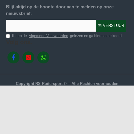
Blijf altijd op de hoogte door aan te melden op onze
nieuwsbrief.
VERSTUUR
Ik heb de
Algemene Voorwaarden
gelezen en ga hiermee akkoord
Volg ons.
Copyright RS Ruitersport © -- Alle Rechten voorhouden