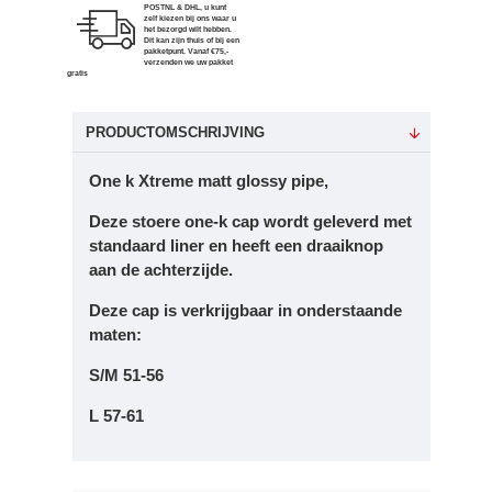
POSTNL & DHL, u kunt
zelf kiezen bij ons waar u
het bezorgd wilt hebben.
Dit kan zijn thuis of bij een
pakketpunt. Vanaf €75,-
verzenden we uw pakket
gratis
PRODUCTOMSCHRIJVING
One k Xtreme matt glossy pipe,
Deze stoere one-k cap wordt geleverd met
standaard liner en heeft een draaiknop
aan de achterzijde.
Deze cap is verkrijgbaar in onderstaande
maten:
S/M 51-56
L 57-61