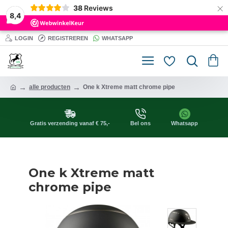
×
38
Reviews
8,4
LOGIN
REGISTREREN
WHATSAPP
alle producten
One k Xtreme matt chrome pipe
Gratis verzending vanaf € 75,-
Bel ons
Whatsapp
One k Xtreme matt
chrome pipe