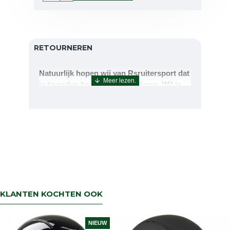
RETOURNEREN
Natuurlijk hopen wij van Rsruitersport dat
je tevreden bent met uw aankoop. Wil je
echter toch iets retourneren of ruilen dan
kan dat uiteraard!Retourneren kan tot 14
dagen na aflevering.De artikelen kunt u
terug sturen naar : Rsruitersport
Terbregseweg 89 3056JV RotterdamWilt u
een artikel ruilen dan zorgen wij dat dit zo
snel mogelijk geregeld is.Wenst u uw geld
terug dan zorgen wij voor een
retourbetaling binnen 5 werkdagen.
KLANTEN KOCHTEN OOK
NIEUW