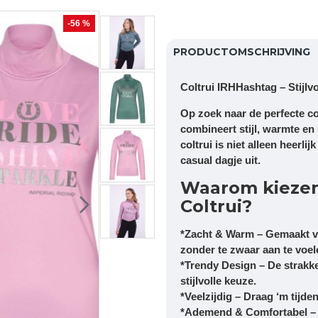
-56 %
PRODUCTOMSCHRIJVING
Coltrui IRHHashtag – Stijl
Op zoek naar de perfecte c
combineert stijl, warmte en
coltrui is niet alleen heerli
casual dagje uit.
Waarom kiezen
Coltrui?
*Zacht & Warm
– Gemaakt v
zonder te zwaar aan te voel
*Trendy Design
– De strakke
stijlvolle keuze.
*Veelzijdig
– Draag ‘m tijdens
*Ademend & Comfortabel
– 