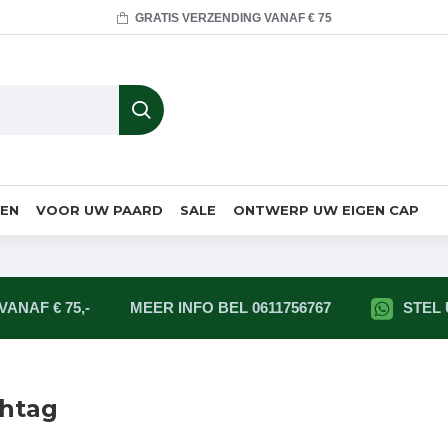
GRATIS VERZENDING VANAF € 75
MEN
VOOR UW PAARD
SALE
ONTWERP UW EIGEN CAP
ANAF € 75,-
MEER INFO BEL 0611756767
STEL
shtag