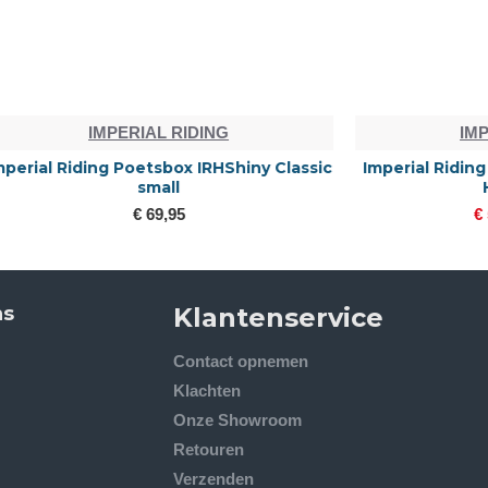
MPERIAL RIDING
IMPERIAL RIDI
ng Uitrijdeken IRHSuper-dry
Imperial-Hoodie IRH
Hide & Ride
€ 25,00
€ 69,95
€ 59,96
€ 79,95
ns
Klantenservice
Contact opnemen
Klachten
Onze Showroom
Retouren
Verzenden