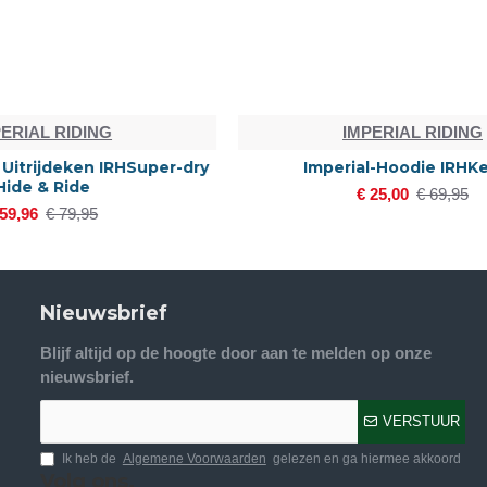
NG
IMPERIAL RIDING
Kelsey
Imperial Riding Rijlaars Olania
€ 345,00
Nieuwsbrief
Blijf altijd op de hoogte door aan te melden op onze
nieuwsbrief.
VERSTUUR
Ik heb de
Algemene Voorwaarden
gelezen en ga hiermee akkoord
Volg ons.