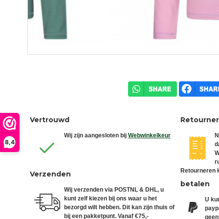
Vertrouwd
Retourne
Wij zijn aangesloten bij
Webwinkelkeur
N
8,4
d
W
r
Retourneren k
Verzenden
betalen
Wij verzenden via POSTNL & DHL, u
kunt zelf kiezen bij ons waar u het
U kun
bezorgd wilt hebben. Dit kan zijn thuis of
paypa
bij een pakketpunt. Vanaf €75,-
geen