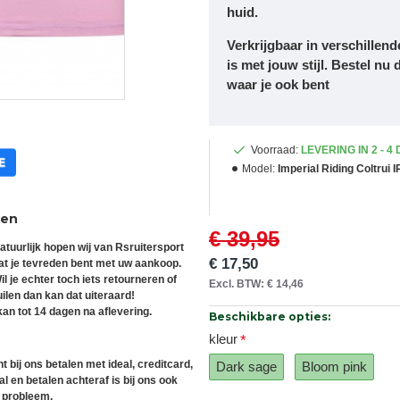
huid.
Verkrijgbaar in verschillend
is met jouw stijl. Bestel nu
waar je ook bent
Voorraad:
LEVERING IN 2 - 4
Model:
Imperial Riding Coltrui
ren
€ 39,95
atuurlijk hopen wij van Rsruitersport
€ 17,50
at je tevreden bent met uw aankoop.
il je echter toch iets retourneren of
Excl. BTW: € 14,46
uilen dan kan dat uiteraard!
an tot 14 dagen na aflevering.
Beschikbare opties:
kleur
t bij ons betalen met ideal, creditcard,
Dark sage
Bloom pink
l en betalen achteraf is bij ons ook
 probleem.