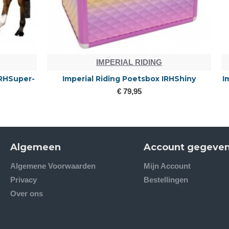
IMPERIAL RIDING
I
Imperial Riding Poetsbox IRHShiny Classic
Imperial Ridi
small
€ 69,95
Algemeen
Account gegeve
Algemene Voorwaarden
Mijn Account
Privacy
Bestellingen
Over ons