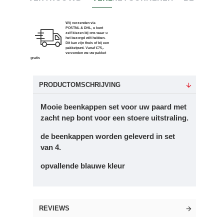
Wij verzenden via
POSTNL & DHL, u kunt
zelf kiezen bij ons waar u
het bezorgd wilt hebben.
Dit kan zijn thuis of bij een
pakketpunt. Vanaf €75,-
verzenden we uw pakket
gratis
PRODUCTOMSCHRIJVING
Mooie beenkappen set voor uw paard met
zacht nep bont voor een stoere uitstraling.
de beenkappen worden geleverd in set
van 4.
opvallende blauwe kleur
REVIEWS