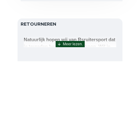
RETOURNEREN
Natuurlijk hopen wij van Rsruitersport dat
je tevreden bent met uw aankoop. Wil je
echter toch iets retourneren of ruilen dan
kan dat uiteraard!Retourneren kan tot 14
dagen na aflevering.De artikelen kunt u
terug sturen naar : Rsruitersport
Terbregseweg 89 3056JV RotterdamWilt u
een artikel ruilen dan zorgen wij dat dit zo
snel mogelijk geregeld is.Wenst u uw geld
terug dan zorgen wij voor een
retourbetaling binnen 5 werkdagen.