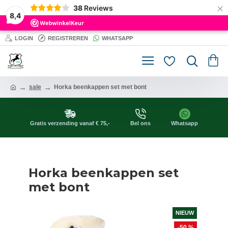
×
38
Reviews
8,4
LOGIN
REGISTREREN
WHATSAPP
sale
Horka beenkappen set met bont
Gratis verzending vanaf € 75,-
Bel ons
Whatsapp
Horka beenkappen set
met bont
NIEUW
-50 %